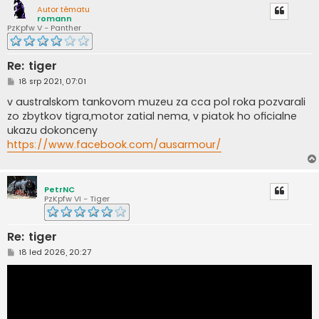
Autor tématu
romann
PzKpfw V - Panther
Re: tiger
P
18 srp 2021, 07:01
ř
í
v australskom tankovom muzeu za cca pol roka pozvarali
s
zo zbytkov tigra,motor zatial nema, v piatok ho oficialne
p
ě
ukazu dokonceny
v
https://www.facebook.com/ausarmour/
e
k
PetrNC
PzKpfw VI - Tiger
Re: tiger
P
18 led 2026, 20:27
ř
í
s
p
ě
v
e