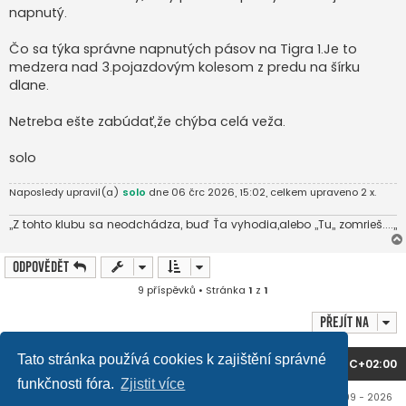
napnutý.
Čo sa týka správne napnutých pásov na Tigra 1.Je to
medzera nad 3.pojazdovým kolesom z predu na šírku
dlane.
Netreba ešte zabúdať,že chýba celá veža.
solo
Naposledy upravil(a)
solo
dne 06 črc 2026, 15:02, celkem upraveno 2 x.
,,Z tohto klubu sa neodchádza, buď Ťa vyhodia,alebo ,,Tu,, zomrieš....,,
Odpovědět
9 příspěvků • Stránka
1
z
1
Přejít na
Tato stránka používá cookies k zajištění správné
Domů
Obsah fóra
Všechny časy jsou v
UTC+02:00
funkčnosti fóra.
Zjistit více
Copyright © mujtank.cz 2009 - 2026