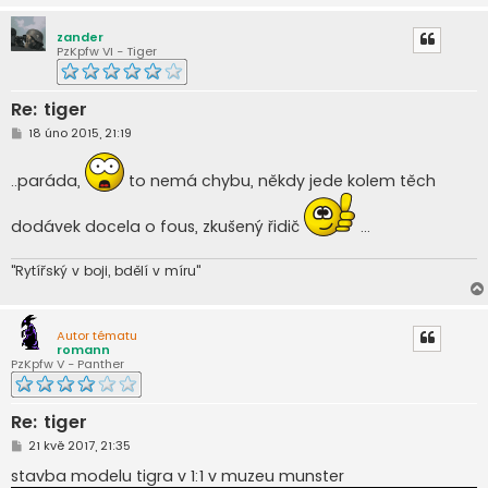
zander
PzKpfw VI - Tiger
Re: tiger
P
18 úno 2015, 21:19
ř
í
s
..paráda,
to nemá chybu, někdy jede kolem těch
p
ě
v
dodávek docela o fous, zkušený řidič
...
e
k
"Rytířský v boji, bdělí v míru"
Autor tématu
romann
PzKpfw V - Panther
Re: tiger
P
21 kvě 2017, 21:35
ř
í
stavba modelu tigra v 1:1 v muzeu munster
s