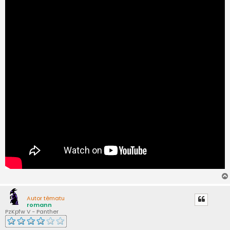
k
Autor tématu
romann
PzKpfw V - Panther