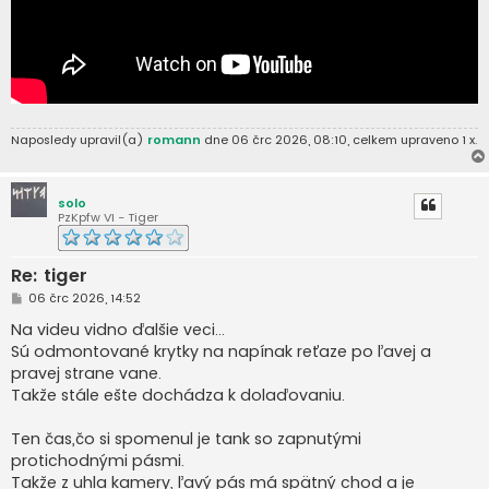
Naposledy upravil(a)
romann
dne 06 črc 2026, 08:10, celkem upraveno 1 x.
solo
PzKpfw VI - Tiger
Re: tiger
P
06 črc 2026, 14:52
ř
í
Na videu vidno ďalšie veci...
s
Sú odmontované krytky na napínak reťaze po ľavej a
p
ě
pravej strane vane.
v
Takže stále ešte dochádza k dolaďovaniu.
e
k
Ten čas,čo si spomenul je tank so zapnutými
protichodnými pásmi.
Takže z uhla kamery, ľavý pás má spätný chod a je