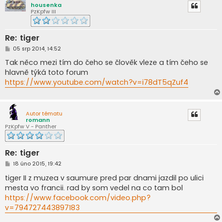
housenka
PzKpfw III
Re: tiger
P
05 srp 2014, 14:52
ř
í
Tak něco mezi tím do čeho se člověk vleze a tím čeho se
s
hlavně týká toto forum
p
ě
https://www.youtube.com/watch?v=i78dT5qZuf4
v
e
k
Autor tématu
romann
PzKpfw V - Panther
Re: tiger
P
18 úno 2015, 19:42
ř
í
tiger II z muzea v saumure pred par dnami jazdil po ulici
s
mesta vo francii. rad by som vedel na co tam bol
p
ě
https://www.facebook.com/video.php?
v
v=794727443897183
e
k