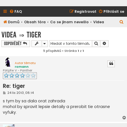
FAQ
Registrovat
Přihlásit se
H
Domů
Obsah fóra
Co se jinam nevešlo
Videa
l
Videa
⇒
tiger
e
Hledat
Pokročilé h
Odpovědět
d
9 příspěvků • Stránka
1
z
1
a
t
Autor tématu
romann
PzKpfw V - Panther
Re: tiger
P
24 lis 2013, 08:14
ř
í
s tym by sa dala orat zahrada
s
mohol by spravit lepsie detaily a prerobit tie otrasne
p
ě
vyfuky.
v
e
k