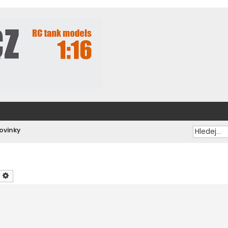
ovinky
ledat
Pokročilé hledání