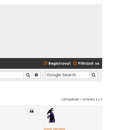
Registrovat
Přihlásit se
Hledat
Pokročilé hledání
1 příspěvek • Stránka
1
z
1
Autor tématu