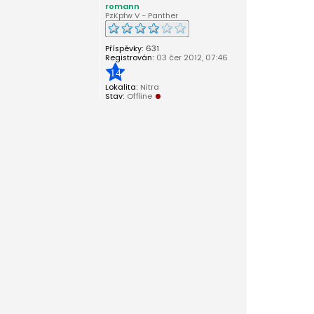
romann
PzKpfw V - Panther
Příspěvky:
631
Registrován:
03 čer 2012, 07:46
14
Lokalita:
Nitra
Stav:
Offline