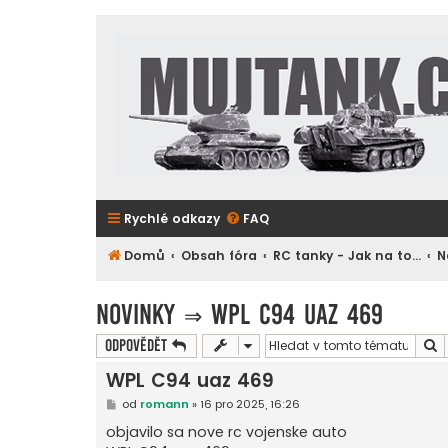
Rychlé odkazy
FAQ
Domů
Obsah fóra
RC tanky - Jak na to...
N
Novinky
⇒
WPL C94 uaz 469
H
Odpovědět
WPL C94 uaz 469
P
od
romann
»
16 pro 2025, 16:26
ř
í
objavilo sa nove rc vojenske auto
s