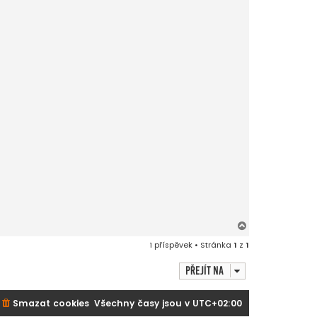
N
a
1 příspěvek • Stránka
1
z
1
h
o
Přejít na
r
u
Smazat cookies
Všechny časy jsou v
UTC+02:00