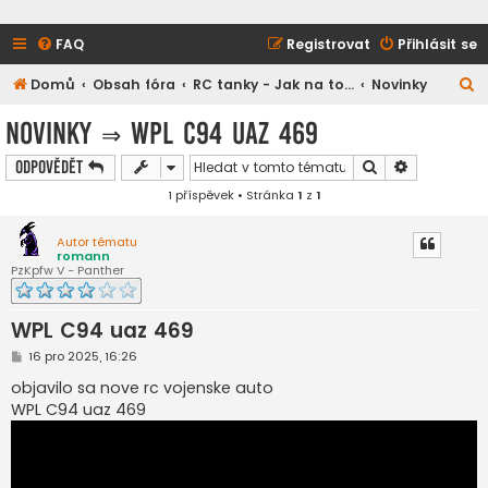
FAQ
Registrovat
Přihlásit se
H
Domů
Obsah fóra
RC tanky - Jak na to...
Novinky
l
Novinky
⇒
WPL C94 uaz 469
e
Hledat
Pokročilé h
Odpovědět
d
1 příspěvek • Stránka
1
z
1
a
t
Autor tématu
romann
PzKpfw V - Panther
WPL C94 uaz 469
P
16 pro 2025, 16:26
ř
í
objavilo sa nove rc vojenske auto
s
WPL C94 uaz 469
p
ě
v
e
k