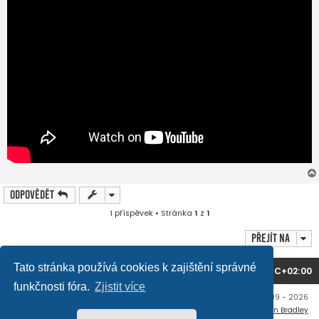
Odpovědět
1 příspěvek • Stránka
1
z
1
Přejít na
Tato stránka používá cookies k zajištění správné
Domů
Obsah fóra
Všechny časy jsou v
UTC+02:00
funkčnosti fóra.
Zjistit více
Copyright © mujtank.cz 2009 - 2026
Flat Style by
Ian Bradley