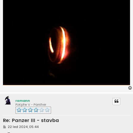
romann
PzKpfw V - Panther
Re: Panzer III - stavba
P
22 led 2024, 05:44
ř