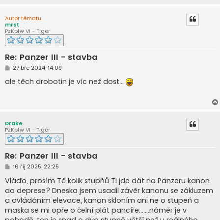
Autor tématu
mrst
PzKpfw VI - Tiger
Re: Panzer III - stavba
P
27 bře 2024, 14:09
ř
í
ale těch drobotin je víc než dost...
s
p
ě
v
e
k
Drake
PzKpfw VI - Tiger
Re: Panzer III - stavba
P
16 říj 2025, 22:25
ř
í
Vláďo, prosím Tě kolik stupňů Ti jde dát na Panzeru kanon
s
do deprese? Dneska jsem usadil závěr kanonu se zákluzem
p
ě
a ovládáním elevace, kanon skloním ani ne o stupeň a
v
maska se mi opře o čelní plát pancíře.......náměr je v
e
k
pohodě, ten je snad o dva stupně větší než u reálného