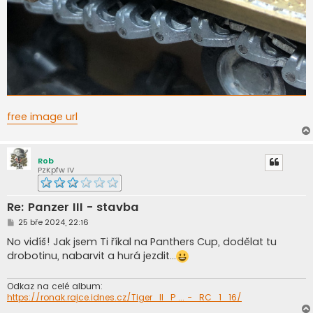
free image url
Rob
PzKpfw IV
Re: Panzer III - stavba
P
25 bře 2024, 22:16
ř
í
No vidíš! Jak jsem Ti říkal na Panthers Cup, dodělat tu
s
drobotinu, nabarvit a hurá jezdit...
p
ě
v
e
Odkaz na celé album:
k
https://ronak.rajce.idnes.cz/Tiger_II_P ... -_RC_1_16/