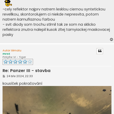
í
s
p
-cely reflektor najprv natrem lesklou ciernou syntetickou
ě
revellkou, skontorolujem ci niekde nepresvita, potom
v
e
natrem kamuflaznou farbou
k
- svit diody som trochu stlmil tak ze som na sklicko
reflektora znutra nalepil kusok zltej tamyiackej maskovacej
pasky
Autor tématu
mrst
PzKpfw VI - Tiger
Re: Panzer III - stavba
P
24 bře 2024, 22:33
ř
í
kousíček pokračování
s
p
ě
v
e
k