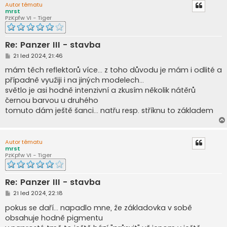
Autor tématu
mrst
PzKpfw VI - Tiger
Re: Panzer III - stavba
P
21 led 2024, 21:46
ř
í
mám těch reflektorů více... z toho důvodu je mám i odlité a
s
případně využiji i na jiných modelech...
p
ě
světlo je asi hodně intenzivní a zkusím několik nátěrů
v
černou barvou u druhého
e
k
tomuto dám ještě šanci... natřu resp. stříknu to základem
Autor tématu
mrst
PzKpfw VI - Tiger
Re: Panzer III - stavba
P
21 led 2024, 22:18
ř
í
pokus se daří... napadlo mne, že základovka v sobě
s
obsahuje hodně pigmentu
p
ě