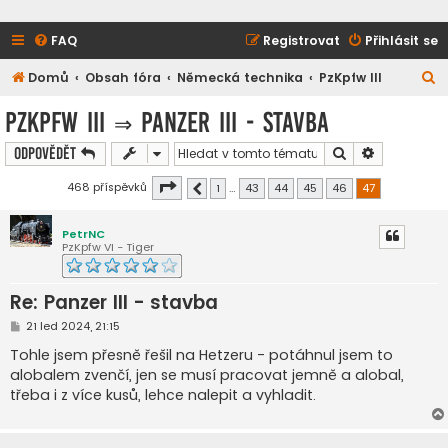
FAQ
Registrovat
Přihlásit se
H
Domů
Obsah fóra
Německá technika
PzKpfw III
l
PzKpfw III
⇒
Panzer III - stavba
e
Hledat
Pokročilé h
Odpovědět
d
a
Stránka
47
z
47
468 příspěvků
1
…
43
44
45
46
47
Předchozí
t
PetrNC
PzKpfw VI - Tiger
Re: Panzer III - stavba
P
21 led 2024, 21:15
ř
í
Tohle jsem přesně řešil na Hetzeru - potáhnul jsem to
s
alobalem zvenčí, jen se musí pracovat jemně a alobal,
p
ě
třeba i z více kusů, lehce nalepit a vyhladit.
v
e
k