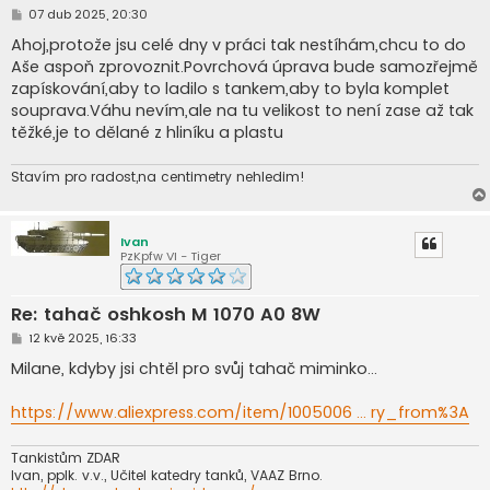
P
07 dub 2025, 20:30
ř
í
Ahoj,protože jsu celé dny v práci tak nestíhám,chcu to do
s
Aše aspoň zprovoznit.Povrchová úprava bude samozřejmě
p
ě
zapískování,aby to ladilo s tankem,aby to byla komplet
v
souprava.Váhu nevím,ale na tu velikost to není zase až tak
e
k
těžké,je to dělané z hliníku a plastu
Stavím pro radost,na centimetry nehledim!
Ivan
PzKpfw VI - Tiger
Re: tahač oshkosh M 1070 A0 8W
P
12 kvě 2025, 16:33
ř
í
Milane, kdyby jsi chtěl pro svůj tahač miminko...
s
p
ě
https://www.aliexpress.com/item/1005006 ... ry_from%3A
v
e
k
Tankistům ZDAR
Ivan, pplk. v.v., Učitel katedry tanků, VAAZ Brno.