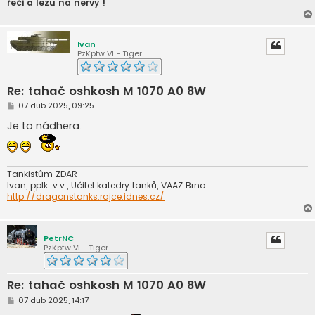
řeči a lezu na nervy !
Ivan
PzKpfw VI - Tiger
Re: tahač oshkosh M 1070 A0 8W
P
07 dub 2025, 09:25
ř
í
Je to nádhera.
s
p
ě
v
e
Tankistům ZDAR
k
Ivan, pplk. v.v., Učitel katedry tanků, VAAZ Brno.
http://dragonstanks.rajce.idnes.cz/
PetrNC
PzKpfw VI - Tiger
Re: tahač oshkosh M 1070 A0 8W
P
07 dub 2025, 14:17
ř