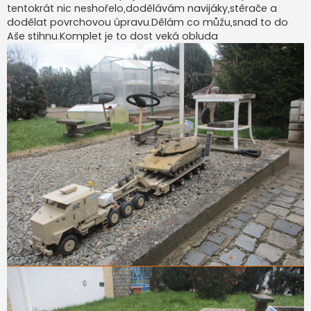
ě
tentokrát nic neshořelo,dodělávám navijáky,stěrače a
v
dodělat povrchovou úpravu.Dělám co můžu,snad to do
e
k
Aše stihnu.Komplet je to dost veká obluda