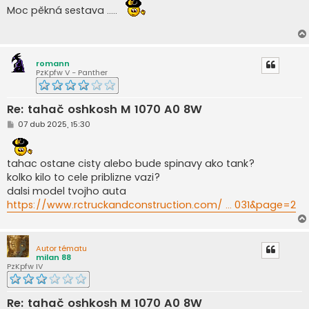
í
Moc pěkná sestava .....
s
p
ě
v
e
k
romann
PzKpfw V - Panther
Re: tahač oshkosh M 1070 A0 8W
P
07 dub 2025, 15:30
ř
í
s
p
tahac ostane cisty alebo bude spinavy ako tank?
ě
kolko kilo to cele priblizne vazi?
v
e
dalsi model tvojho auta
k
https://www.rctruckandconstruction.com/ ... 031&page=2
Autor tématu
milan 88
PzKpfw IV
Re: tahač oshkosh M 1070 A0 8W