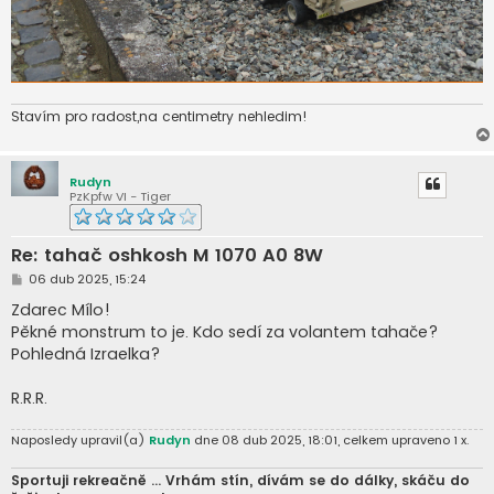
Stavím pro radost,na centimetry nehledim!
Rudyn
PzKpfw VI - Tiger
Re: tahač oshkosh M 1070 A0 8W
P
06 dub 2025, 15:24
ř
í
Zdarec Mílo!
s
Pěkné monstrum to je. Kdo sedí za volantem tahače?
p
ě
Pohledná Izraelka?
v
e
k
R.R.R.
Naposledy upravil(a)
Rudyn
dne 08 dub 2025, 18:01, celkem upraveno 1 x.
Sportuji rekreačně ... Vrhám stín, dívám se do dálky, skáču do