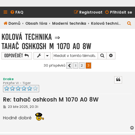
FAQ
Registrovat
Přihlásit se
H
Domů
Obsah fóra
Moderní technika
Kolová technika
l
Kolová technika
⇒
e
tahač oshkosh M 1070 A0 8W
d
a
Hledat
Pokročilé h
Odpovědět
t
30 příspěvků
1
2
3
Předchozí
Drake
PzKpfw VI - Tiger
Re: tahač oshkosh M 1070 A0 8W
P
23 bře 2025, 20:31
ř
í
Hodně dobré
s
p
ě
v
e