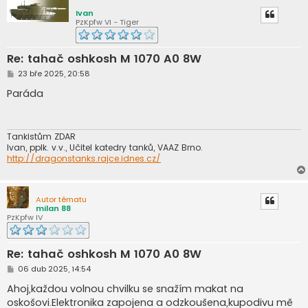
k
Ivan
PzKpfw VI - Tiger
Re: tahač oshkosh M 1070 A0 8W
P
23 bře 2025, 20:58
ř
í
Paráda
s
p
ě
v
e
Tankistům ZDAR
k
Ivan, pplk. v.v., Učitel katedry tanků, VAAZ Brno.
http://dragonstanks.rajce.idnes.cz/
Autor tématu
milan 88
PzKpfw IV
Re: tahač oshkosh M 1070 A0 8W
P
06 dub 2025, 14:54
ř
í
Ahoj,každou volnou chvilku se snažím makat na
s
oskošovi.Elektronika zapojena a odzkoušena,kupodivu mě
p