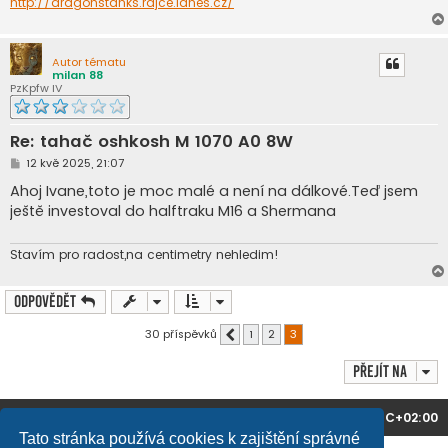
http://dragonstanks.rajce.idnes.cz/
Autor tématu
milan 88
PzKpfw IV
Re: tahač oshkosh M 1070 A0 8W
P
12 kvě 2025, 21:07
ř
í
Ahoj Ivane,toto je moc malé a není na dálkové.Teď jsem
s
ještě investoval do halftraku M16 a Shermana
p
ě
v
e
Stavím pro radost,na centimetry nehledim!
k
Odpovědět
30 příspěvků
1
2
3
Předchozí
Přejít na
Domů
Obsah fóra
Všechny časy jsou v
UTC+02:00
Tato stránka používá cookies k zajištění správné