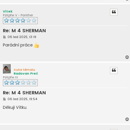
Vítek
PzKpfw V - Panther
Re: M 4 SHERMAN
P
06 led 2025, 13:19
ř
í
Parádní práce
s
p
ě
v
e
k
Autor tématu
Radovan Preč
PzKpfw IV
Re: M 4 SHERMAN
P
06 led 2025, 19:54
ř
í
Děkuji Vítku.
s
p
ě
v
e
k