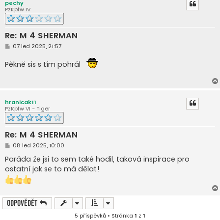
pechy
PzKpfw IV
Re: M 4 SHERMAN
P
07 led 2025, 21:57
ř
í
Pěkně sis s tím pohrál
s
p
ě
v
e
k
hranicak11
PzKpfw VI - Tiger
Re: M 4 SHERMAN
P
08 led 2025, 10:00
ř
í
Paráda že jsi to sem také hodil, taková inspirace pro
s
ostatní jak se to má dělat!
p
ě
v
e
k
Odpovědět
5 příspěvků • Stránka
1
z
1