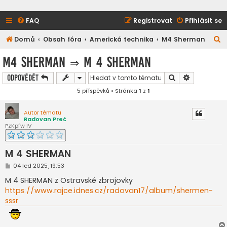
FAQ
Registrovat
Přihlásit se
H
Domů
Obsah fóra
Americká technika
M4 Sherman
l
M4 Sherman
⇒
M 4 SHERMAN
e
Hledat
Pokročilé h
Odpovědět
d
5 příspěvků • Stránka
1
z
1
a
t
Autor tématu
Radovan Preč
PzKpfw IV
M 4 SHERMAN
P
04 led 2025, 19:53
ř
í
M 4 SHERMAN z Ostravské zbrojovky
s
https://www.rajce.idnes.cz/radovan17/album/shermen-
p
ě
sssr
v
e
k