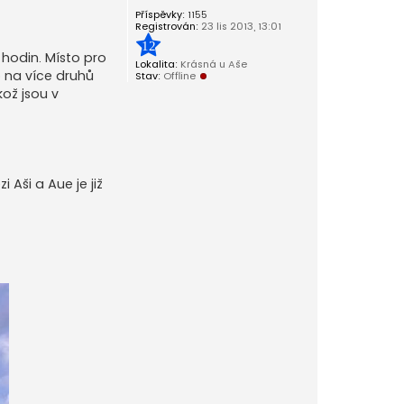
Příspěvky:
1155
Registrován:
23 lis 2013, 13:01
12
h hodin. Místo pro
Lokalita:
Krásná u Aše
o na více druhů
Stav:
Offline
ož jsou v
 Aši a Aue je již