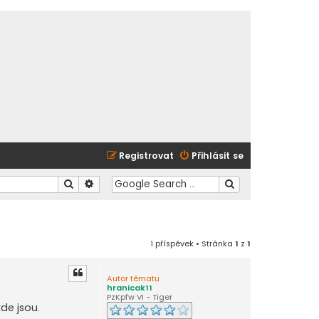
Registrovat
Přihlásit se
Hledat
Pokročilé hledání
1 příspěvek • Stránka
1
z
1
Autor tématu
hranicak11
PzKpfw VI - Tiger
kde jsou.