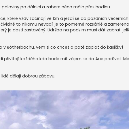
 poloviny po dálnici a zabere něco málo přes hodinu.
 roce, které vždy začínají ve 13h a jezdí se do pozdních večerníc
e očividně to nikomu nevadí, je to poměrně rozsáhlé a zaměřen
rý je dosti zastavěný. Údržba na podzim musí dát zabrat, jelik
ko v Rötherbachu, vem si co chceš a poté zaplať do kasičky!
ádi přivítají každého kdo bude mít zájem se do Aue podívat. Mezi
í lidé dělají dobrou zábavu.