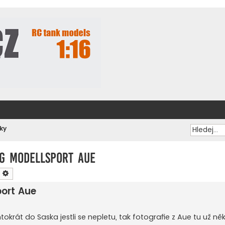
ky
 IG Modellsport Aue
ledat
Pokročilé hledání
port Aue
ntokrát do Saska jestli se nepletu, tak fotografie z Aue tu už ně