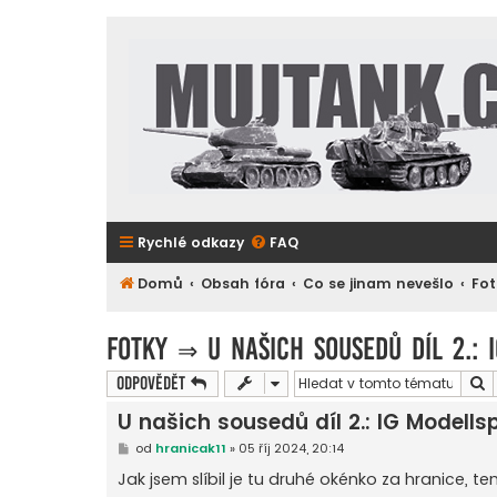
Rychlé odkazy
FAQ
Domů
Obsah fóra
Co se jinam nevešlo
Fot
Fotky
⇒
U našich sousedů díl 2.:
H
Odpovědět
U našich sousedů díl 2.: IG Modells
P
od
hranicak11
»
05 říj 2024, 20:14
ř
í
Jak jsem slíbil je tu druhé okénko za hranice, te
s