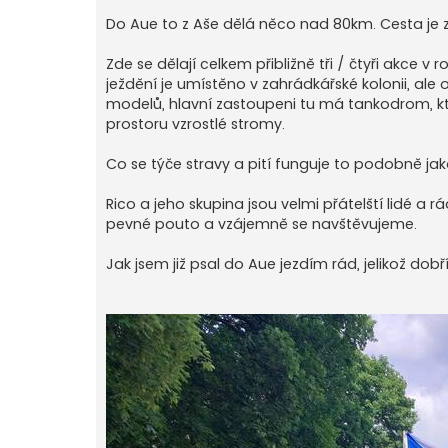
p
ě
Do Aue to z Aše dělá něco nad 80km. Cesta je z
v
e
k
Zde se dělají celkem přibližně tři / čtyři akce v
ježdění je umístěno v zahrádkářské kolonii, al
modelů, hlavní zastoupeni tu má tankodrom, kte
prostoru vzrostlé stromy.
Co se týče stravy a pití funguje to podobně ja
Rico a jeho skupina jsou velmi přátelští lidé a r
pevné pouto a vzájemně se navštěvujeme.
Jak jsem již psal do Aue jezdím rád, jelikož dobř