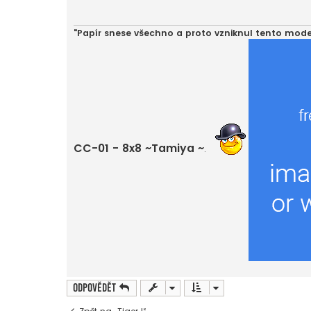
p
ě
v
e
"Papír snese všechno a proto vzniknul tento mode
k
CC-01 - 8x8 ~Tamiya ~
.
Odpovědět