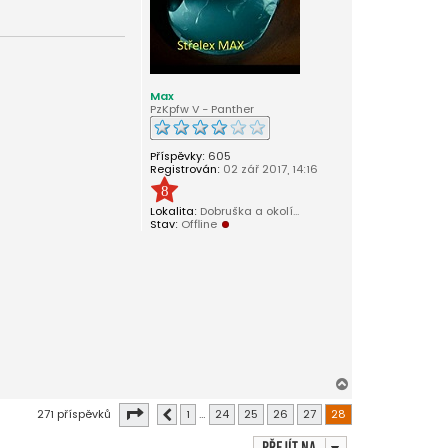
Max
PzKpfw V - Panther
Příspěvky:
605
Registrován:
02 zář 2017, 14:16
8
Lokalita:
Dobruška a okolí...
Stav:
Offline
N
a
Stránka
28
z
28
271 příspěvků
1
…
24
25
26
27
28
Předchozí
h
o
Přejít na