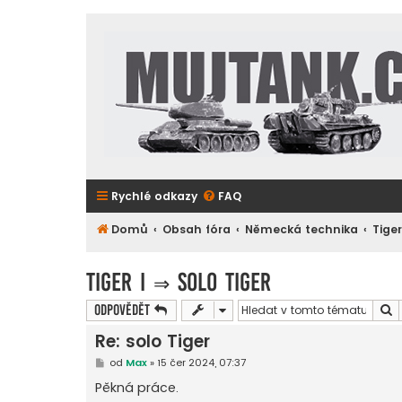
Rychlé odkazy
FAQ
Domů
Obsah fóra
Německá technika
Tiger
Tiger I
⇒
solo Tiger
H
Odpovědět
Re: solo Tiger
P
od
Max
»
15 čer 2024, 07:37
ř
í
Pěkná práce.
s