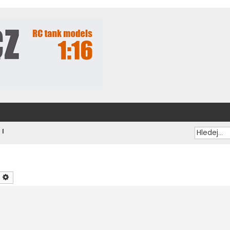
 I
ledat
Pokročilé hledání