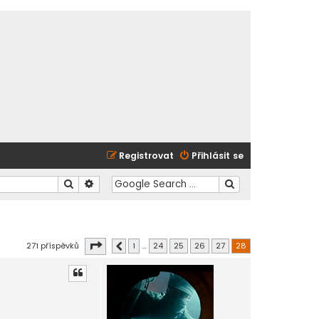
Registrovat
Přihlásit se
Hledat
Pokročilé hledání
Stránka
28
z
28
271 příspěvků
1
…
24
25
26
27
28
Předchozí