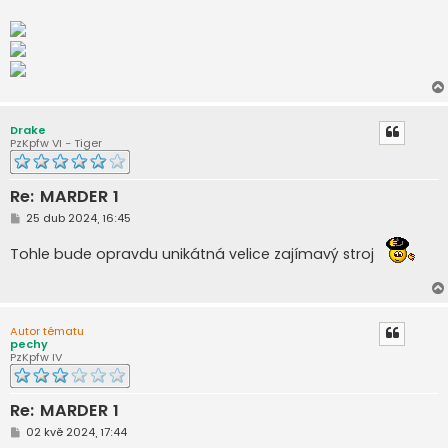
Drake
PzKpfw VI - Tiger
Re: MARDER 1
P
25 dub 2024, 16:45
ř
í
Tohle bude opravdu unikátná velice zajímavý stroj
s
p
ě
v
e
k
Autor tématu
pechy
PzKpfw IV
Re: MARDER 1
P
02 kvě 2024, 17:44
ř