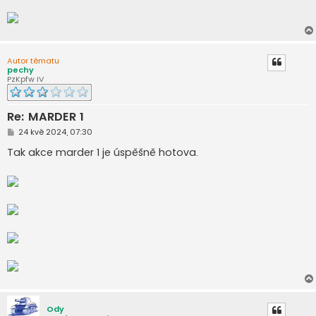
Autor tématu
pechy
PzKpfw IV
Re: MARDER 1
P
24 kvě 2024, 07:30
ř
í
Tak akce marder 1 je úspěšně hotova.
s
p
ě
v
e
k
Ody