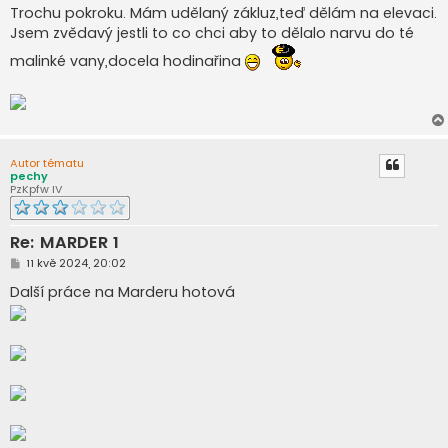
í
Trochu pokroku. Mám udělaný zákluz,teď dělám na elevaci.
s
Jsem zvědavý jestli to co chci aby to dělalo narvu do té
p
ě
malinké vany,docela hodinařina
v
e
k
Autor tématu
pechy
PzKpfw IV
Re: MARDER 1
P
11 kvě 2024, 20:02
ř
í
Další práce na Marderu hotová
s
p
ě
v
e
k