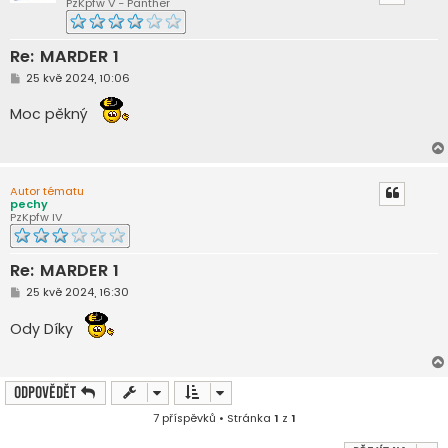
PzKpfw V - Panther
Re: MARDER 1
P
25 kvě 2024, 10:06
ř
í
Moc pěkný
s
p
ě
v
e
k
Autor tématu
pechy
PzKpfw IV
Re: MARDER 1
P
25 kvě 2024, 16:30
ř
í
Ody Díky
s
p
ě
v
e
Odpovědět
k
7 příspěvků • Stránka
1
z
1