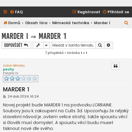
FAQ
Registrovat
Přihlásit se
H
Domů
Obsah fóra
Německá technika
Marder I
l
Marder I
⇒
MARDER 1
e
Hledat
Pokročilé h
Odpovědět
d
7 příspěvků • Stránka
1
z
1
a
t
Autor tématu
pechy
PzKpfw IV
MARDER 1
P
24 dub 2024, 16:24
ř
í
Novej projekt bude MARDER 1 na podvozku LORRAINE.
s
Soubory jsou k zakoupení na Cults 3d. Upozorňuju že nějaký
p
ě
stavební návod je ,ovšem velice strohý, takže spoustu věcí
v
si člověk musí domyslet. A spoustu věcí budu muset
e
k
tisknout nové dle svého.