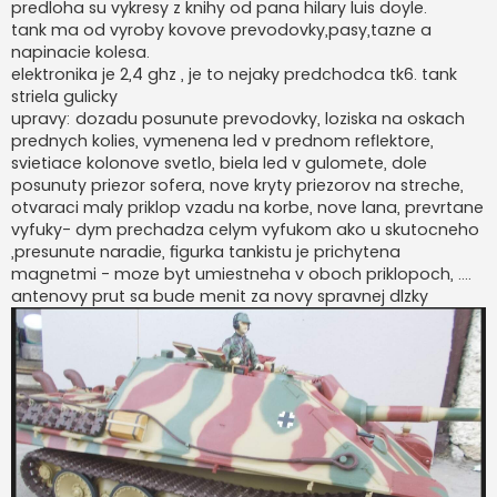
e
predloha su vykresy z knihy od pana hilary luis doyle.
k
tank ma od vyroby kovove prevodovky,pasy,tazne a
napinacie kolesa.
elektronika je 2,4 ghz , je to nejaky predchodca tk6. tank
striela gulicky
upravy: dozadu posunute prevodovky, loziska na oskach
prednych kolies, vymenena led v prednom reflektore,
svietiace kolonove svetlo, biela led v gulomete, dole
posunuty priezor sofera, nove kryty priezorov na streche,
otvaraci maly priklop vzadu na korbe, nove lana, prevrtane
vyfuky- dym prechadza celym vyfukom ako u skutocneho
,presunute naradie, figurka tankistu je prichytena
magnetmi - moze byt umiestneha v oboch priklopoch, ....
antenovy prut sa bude menit za novy spravnej dlzky