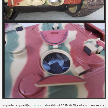
Naposledy upravil(a)
romann
dne 04 kvě 2025, 16:55, celkem upraveno 1 x.