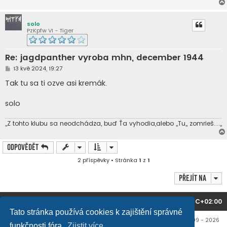
solo
PzKpfw VI - Tiger
Re: jagdpanther vyroba mhn, december 1944
P
13 kvě 2024, 19:27
ř
í
Tak tu sa ti ozve asi kremák.
s
p
ě
solo
v
e
k
,,Z tohto klubu sa neodchádza, buď Ťa vyhodia,alebo ,,Tu,, zomrieš....,,
Odpovědět
2 příspěvky • Stránka
1
z
1
Přejít na
Domů
Obsah fóra
Všechny časy jsou v
UTC+02:00
Tato stránka používá cookies k zajištění správné
Copyright © mujtank.cz 2009 - 2026
funkčnosti fóra.
Zjistit více