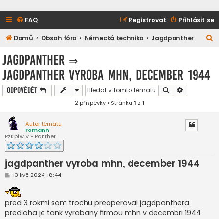
FAQ
Registrovat
Přihlásit se
H
Domů
Obsah fóra
Německá technika
Jagdpanther
l
Jagdpanther
⇒
e
jagdpanther vyroba mhn, december 1944
d
a
Hledat
Pokročilé h
Odpovědět
t
2 příspěvky • Stránka
1
z
1
Autor tématu
romann
PzKpfw V - Panther
jagdpanther vyroba mhn, december 1944
P
13 kvě 2024, 18:44
ř
í
s
p
pred 3 rokmi som trochu preoperoval jagdpanthera.
ě
predloha je tank vyrabany firmou mhn v decembri 1944.
v