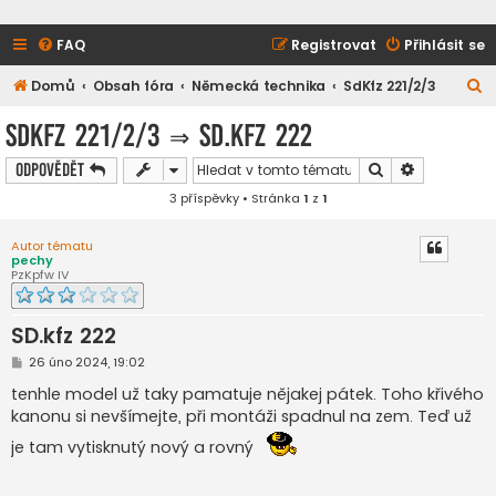
FAQ
Registrovat
Přihlásit se
H
Domů
Obsah fóra
Německá technika
SdKfz 221/2/3
l
SdKfz 221/2/3
⇒
SD.kfz 222
e
Hledat
Pokročilé h
Odpovědět
d
3 příspěvky • Stránka
1
z
1
a
t
Autor tématu
pechy
PzKpfw IV
SD.kfz 222
P
26 úno 2024, 19:02
ř
í
tenhle model už taky pamatuje nějakej pátek. Toho křivého
s
kanonu si nevšímejte, při montáži spadnul na zem. Teď už
p
ě
je tam vytisknutý nový a rovný
v
e
k