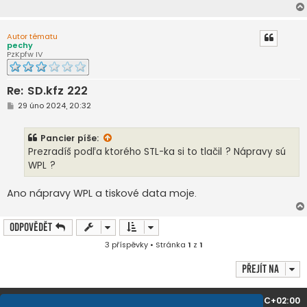
ě
v
e
k
Autor tématu
pechy
PzKpfw IV
Re: SD.kfz 222
P
29 úno 2024, 20:32
ř
í
s
Pancier
píše:
p
ě
Prezradíš podľa ktorého STL-ka si to tlačil ? Nápravy sú
v
WPL ?
e
k
Ano nápravy WPL a tiskové data moje.
Odpovědět
3 příspěvky • Stránka
1
z
1
Přejít na
Domů
Obsah fóra
Všechny časy jsou v
UTC+02:00