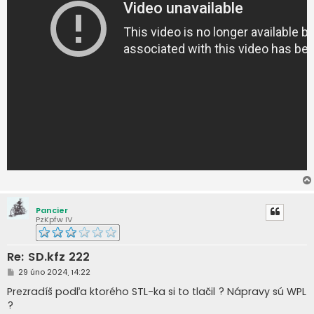
Pancier
PzKpfw IV
Re: SD.kfz 222
P
29 úno 2024, 14:22
ř
í
Prezradíš podľa ktorého STL-ka si to tlačil ? Nápravy sú WPL
s
?
p