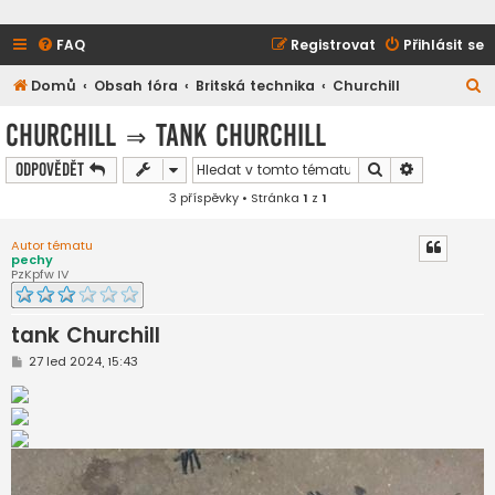
FAQ
Registrovat
Přihlásit se
H
Domů
Obsah fóra
Britská technika
Churchill
l
Churchill
⇒
tank Churchill
e
Hledat
Pokročilé h
Odpovědět
d
3 příspěvky • Stránka
1
z
1
a
t
Autor tématu
pechy
PzKpfw IV
tank Churchill
P
27 led 2024, 15:43
ř
í
s
p
ě
v
e
k