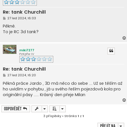
Re: tank Churchill
P
27 led 2024, 16:03
ř
í
Pěkné.
s
To je RC 3d tank?
p
ě
v
e
k
miki7277
PzKpfw IV
Re: tank Churchill
P
27 led 2024, 16:20
ř
í
Pěkná práce Jardo , 3D má něco do sebe .... Už se těším až
s
ho uvidím v pohybu , já u svého řeším pojezdová kola pro
p
ě
originální pásy ...... Krásný den přeje Milan
v
e
k
Odpovědět
3 příspěvky • Stránka
1
z
1
Přejít na