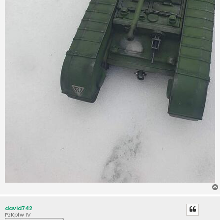
david742
PzKpfw IV