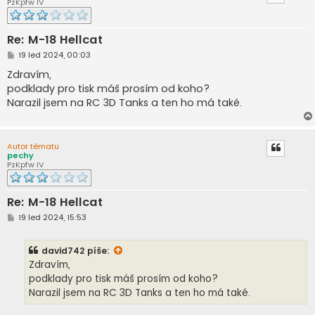
PzKpfw IV
Re: M-18 Hellcat
P
19 led 2024, 00:03
ř
í
Zdravím,
s
podklady pro tisk máš prosím od koho?
p
ě
Narazil jsem na RC 3D Tanks a ten ho má také.
v
e
k
Autor tématu
pechy
PzKpfw IV
Re: M-18 Hellcat
P
19 led 2024, 15:53
ř
í
s
david742
píše:
p
ě
Zdravím,
v
podklady pro tisk máš prosím od koho?
e
k
Narazil jsem na RC 3D Tanks a ten ho má také.