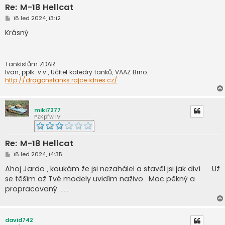
Re: M-18 Hellcat
P
18 led 2024, 13:12
ř
í
Krásný
s
p
ě
v
e
Tankistům ZDAR
k
Ivan, pplk. v.v., Učitel katedry tanků, VAAZ Brno.
http://dragonstanks.rajce.idnes.cz/
miki7277
PzKpfw IV
Re: M-18 Hellcat
P
18 led 2024, 14:35
ř
í
Ahoj Jardo , koukám že jsi nezahálel a stavěl jsi jak diví ..... Už
s
se těším až Tvé modely uvidím naživo . Moc pěkný a
p
ě
propracovaný .......
v
e
k
david742