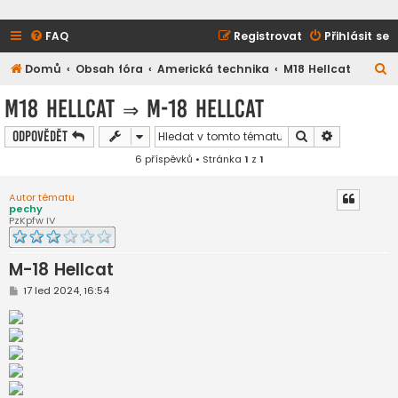
FAQ
Registrovat
Přihlásit se
H
Domů
Obsah fóra
Americká technika
M18 Hellcat
l
M18 Hellcat
⇒
M-18 Hellcat
e
Hledat
Pokročilé h
Odpovědět
d
6 příspěvků • Stránka
1
z
1
a
t
Autor tématu
pechy
PzKpfw IV
M-18 Hellcat
P
17 led 2024, 16:54
ř
í
s
p
ě
v
e
k