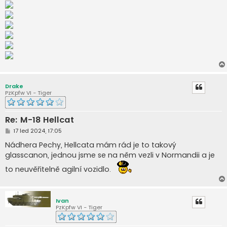
Drake
PzKpfw VI - Tiger
Re: M-18 Hellcat
P
17 led 2024, 17:05
ř
í
Nádhera Pechy, Hellcata mám rád je to takový
s
glasscanon, jednou jsme se na něm vezli v Normandii a je
p
ě
to neuvěřitelně agilní vozidlo.
v
e
k
Ivan
PzKpfw VI - Tiger