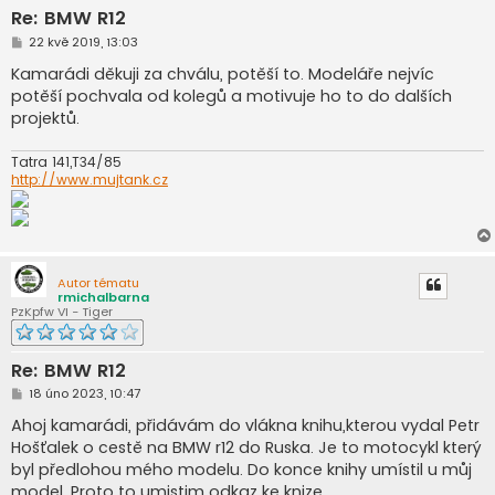
Re: BMW R12
P
22 kvě 2019, 13:03
ř
í
Kamarádi děkuji za chválu, potěší to. Modeláře nejvíc
s
potěší pochvala od kolegů a motivuje ho to do dalších
p
ě
projektů.
v
e
k
Tatra 141,T34/85
http://www.mujtank.cz
Autor tématu
rmichalbarna
PzKpfw VI - Tiger
Re: BMW R12
P
18 úno 2023, 10:47
ř
í
Ahoj kamarádi, přidávám do vlákna knihu,kterou vydal Petr
s
Hošťalek o cestě na BMW r12 do Ruska. Je to motocykl který
p
ě
byl předlohou mého modelu. Do konce knihy umístil u můj
v
model. Proto to umistim odkaz ke knize.
e