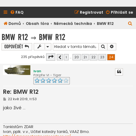
FAQ
Registrovat
Přihlásit se
H
Domů
Obsah fóra
Německá technika
BMW R12
l
BMW R12
⇒
BMW R12
e
Hledat
Pokročilé h
Odpovědět
d
a
Stránka
24
z
24
235 příspěvků
1
…
20
21
22
23
24
Předchozí
t
Ivan
PzKpfw VI - Tiger
Re: BMW R12
P
22 kvě 2019, 11:53
ř
í
jako živé ...
s
p
ě
v
e
Tankistům ZDAR
k
Ivan, pplk. v.v., Učitel katedry tanků, VAAZ Brno.