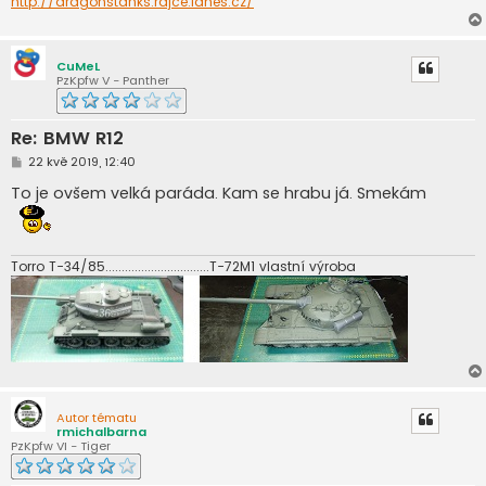
http://dragonstanks.rajce.idnes.cz/
CuMeL
PzKpfw V - Panther
Re: BMW R12
P
22 kvě 2019, 12:40
ř
í
To je ovšem velká paráda. Kam se hrabu já. Smekám
s
p
ě
v
e
Torro T-34/85................................T-72M1 vlastní výroba
k
Autor tématu
rmichalbarna
PzKpfw VI - Tiger