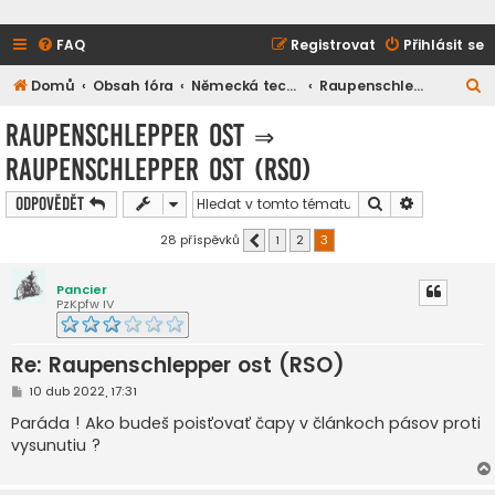
FAQ
Registrovat
Přihlásit se
H
Domů
Obsah fóra
Německá technika
Raupenschlepper Ost
l
Raupenschlepper Ost
⇒
e
Raupenschlepper ost (RSO)
d
a
Hledat
Pokročilé h
Odpovědět
t
28 příspěvků
1
2
3
Předchozí
Pancier
PzKpfw IV
Re: Raupenschlepper ost (RSO)
P
10 dub 2022, 17:31
ř
í
Paráda ! Ako budeš poisťovať čapy v článkoch pásov proti
s
vysunutiu ?
p
ě
v
e