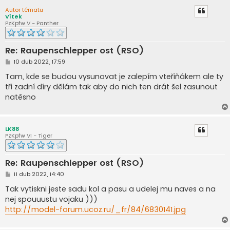
k
Autor tématu
Vítek
PzKpfw V - Panther
Re: Raupenschlepper ost (RSO)
P
10 dub 2022, 17:59
ř
í
Tam, kde se budou vysunovat je zalepím vteřiňákem ale ty
s
tři zadní díry dělám tak aby do nich ten drát šel zasunout
p
ě
natěsno
v
e
k
LK88
PzKpfw VI - Tiger
Re: Raupenschlepper ost (RSO)
P
11 dub 2022, 14:40
ř
í
Tak vytiskni jeste sadu kol a pasu a udelej mu naves a na
s
nej spouuustu vojaku )))
p
ě
http://model-forum.ucoz.ru/_fr/84/6830141.jpg
v
e
k