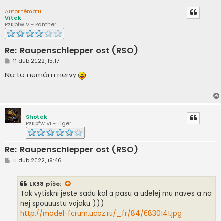
Autor tématu
Vítek
PzKpfw V - Panther
Re: Raupenschlepper ost (RSO)
P
11 dub 2022, 15:17
ř
í
Na to nemám nervy
s
p
ě
v
e
k
Shotek
PzKpfw VI - Tiger
Re: Raupenschlepper ost (RSO)
P
11 dub 2022, 19:46
ř
í
s
LK88
píše:
p
ě
Tak vytiskni jeste sadu kol a pasu a udelej mu naves a na
v
nej spouuustu vojaku )))
e
k
http://model-forum.ucoz.ru/_fr/84/6830141.jpg