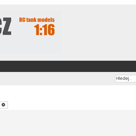
ledat
Pokročilé hledání