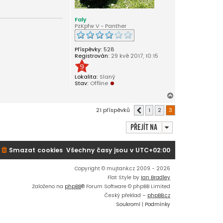
Faly
PzKpfw V - Panther
Příspěvky:
528
Registrován:
29 kvě 2017, 10:15
9
Lokalita:
Slaný
Stav:
Offline
N
a
21 příspěvků
1
2
3
Předchozí
h
o
Přejít na
r
u
Smazat cookies
Všechny časy jsou v
UTC+02:00
Copyright © mujtank.cz 2009 - 2026
Flat Style by
Ian Bradley
Založeno na
phpBB
® Forum Software © phpBB Limited
Český překlad –
phpBB.cz
Soukromí
|
Podmínky