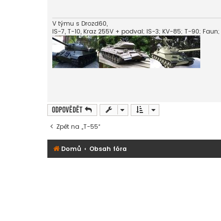
p
ě
v
e
V týmu s Drozd60,
k
IS-7, T-10, Kraz 255V + podval; IS-3; KV-85; T-90; Faun
Odpovědět
Zpět na „T-55“
Domů
Obsah fóra