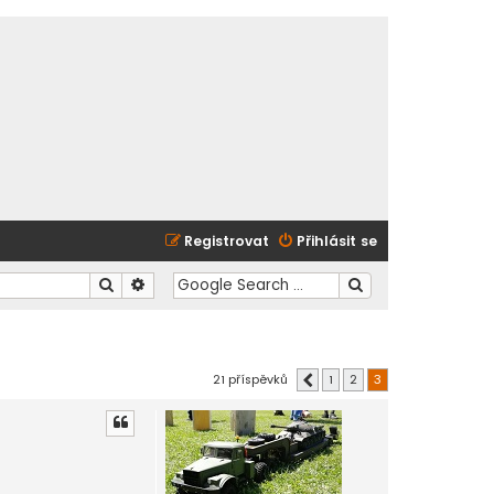
Registrovat
Přihlásit se
Hledat
Pokročilé hledání
21 příspěvků
1
2
3
Předchozí