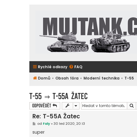
Rychlé odkazy
FAQ
Domů
Obsah fóra
Moderní technika
T-55
T-55
⇒
T-55A Žatec
H
Odpovědět
Re: T-55A Žatec
P
od
Faly
»
30 led 2020, 20:13
ř
í
super
s