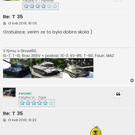
PzKpfw V - Panther
Re: T 35
P
13 kvě 2019, 18:05
ř
í
Gratulace, verim ze to byla dobra skola:)
s
p
ě
v
e
V týmu s Drozd60,
k
IS-7, T-10, Kraz 255V + podval; IS-3; KV-85; T-90; Faun; MAZ
PetrNC
PzKpfw VI - Tiger
Re: T 35
P
13 kvě 2019, 19:22
ř
í
s