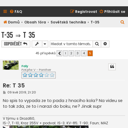
FAQ
Registrovat
Přihlásit se
H
Domů
Obsah fóra
Sovětská technika
T-35
l
T-35
⇒
T 35
e
Hledat
Pokročilé h
Odpovědět
d
a
45 příspěvků
1
2
3
4
5
Předchozí
t
Faly
PzKpfw V - Panther
Re: T 35
P
09 kvě 2019, 21:20
ř
í
No spis to vypada ze to pada z hnaciho kola? Na videu se
s
to tak zda, ze to i narazi do boku, ne? Jinak supr
p
ě
v
e
V týmu s Drozd60,
k
IS-7, T-10, Kraz 255V + podval; IS-3; KV-85; T-90; Faun; MAZ