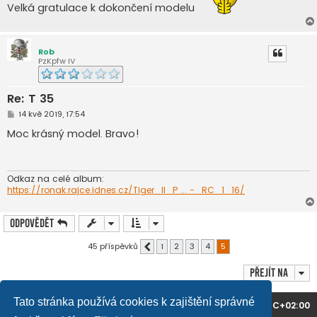
p
Velká gratulace k dokončení modelu
ě
v
e
k
Rob
PzKpfw IV
Re: T 35
P
14 kvě 2019, 17:54
ř
í
Moc krásný model. Bravo!
s
p
ě
v
e
Odkaz na celé album:
k
https://ronak.rajce.idnes.cz/Tiger_II_P ... -_RC_1_16/
Odpovědět
45 příspěvků
1
2
3
4
5
Předchozí
Přejít na
Tato stránka používá cookies k zajištění správné
Domů
Obsah fóra
Všechny časy jsou v
UTC+02:00