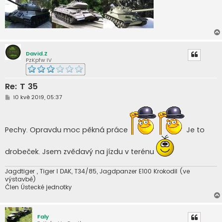
David.Z
PzKpfw IV
Re: T 35
P
10 kvě 2019, 05:37
ř
í
s
p
Pechy. Opravdu moc pěkná práce
Je to
ě
v
e
k
drobeček. Jsem zvědavý na jízdu v terénu
Jagdtiger , Tiger I DAK, T34/85, Jagdpanzer E100 Krokodil (ve
výstavbě)
Člen Ústecké jednotky
Faly