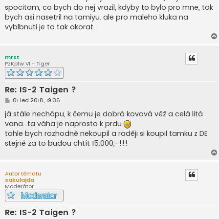
spocitam, co bych do nej vrazil, kdyby to bylo pro mne, tak
bych asi nasetril na tamiyu. ale pro maleho kluka na
vyblbnuti je to tak akorat.
mrst
PzKpfw VI - Tiger
Re: IS-2 Taigen ?
P
01 led 2018, 19:36
ř
í
já stále nechápu, k čemu je dobrá kovová věž a celá litá
s
vana...ta váha je naprosto k prdu
p
ě
tohle bych rozhodně nekoupil a raději si koupil tamku z DE
v
stejně za to budou chtít 15.000,-!!!
e
k
Autor tématu
sakulajda
Moderátor
Re: IS-2 Taigen ?