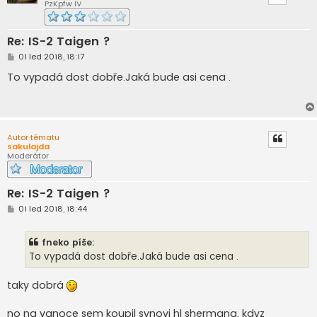
PzKpfw IV
Re: IS-2 Taigen ?
P
01 led 2018, 18:17
ř
í
To vypadá dost dobře.Jaká bude asi cena .
s
p
ě
v
e
k
Autor tématu
sakulajda
Moderátor
Re: IS-2 Taigen ?
P
01 led 2018, 18:44
ř
í
s
fneko píše:
p
ě
To vypadá dost dobře.Jaká bude asi cena .
v
e
k
taky dobrá
no na vanoce sem koupil synovi hl shermana, kdyz