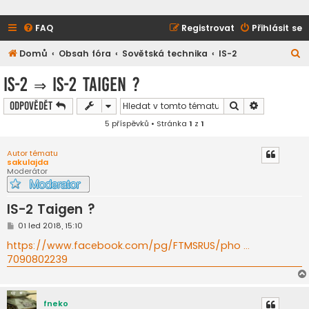
FAQ
Registrovat
Přihlásit se
H
Domů
Obsah fóra
Sovětská technika
IS-2
l
IS-2
⇒
IS-2 Taigen ?
e
Hledat
Pokročilé h
Odpovědět
d
5 příspěvků • Stránka
1
z
1
a
t
Autor tématu
sakulajda
Moderátor
IS-2 Taigen ?
P
01 led 2018, 15:10
ř
í
https://www.facebook.com/pg/FTMSRUS/pho ...
s
7090802239
p
ě
v
e
k
fneko