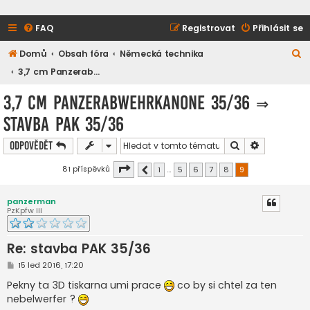
FAQ
Registrovat
Přihlásit se
H
Domů
Obsah fóra
Německá technika
l
3,7 cm Panzerabwehrkanone 35/36
e
3,7 cm Panzerabwehrkanone 35/36
⇒
d
stavba PAK 35/36
a
t
Hledat
Pokročilé h
Odpovědět
Stránka
9
z
9
81 příspěvků
1
…
5
6
7
8
9
Předchozí
panzerman
PzKpfw III
Re: stavba PAK 35/36
P
15 led 2016, 17:20
ř
í
Pekny ta 3D tiskarna umi prace
co by si chtel za ten
s
nebelwerfer ?
p
ě