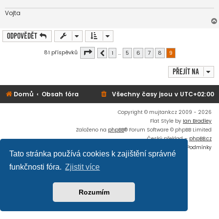
v
e
Vojta
k
Odpovědět
Stránka
9
z
9
81 příspěvků
1
…
5
6
7
8
9
Předchozí
Přejít na
Domů
Obsah fóra
Všechny časy jsou v
UTC+02:00
Copyright © mujtank.cz 2009 - 2026
Flat Style by
Ian Bradley
Založeno na
phpBB
® Forum Software © phpBB Limited
Český překlad –
phpBB.cz
Soukromí
|
Podmínky
Tato stránka používá cookies k zajištění správné
funkčnosti fóra.
Zjistit více
Rozumím