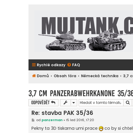
Rychlé odkazy
FAQ
Domů
Obsah fóra
Německá technika
3,7 
3,7 cm Panzerabwehrkanone 35/3
H
Odpovědět
Re: stavba PAK 35/36
P
od
panzerman
»
15 led 2016, 17:20
ř
í
Pekny ta 3D tiskarna umi prace
co by si chte
s