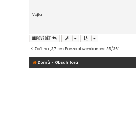
p
ě
v
e
Vojta
k
Odpovědět
Zpět na „3,7 cm Panzerabwehrkanone 35/36“
Domů
Obsah fóra