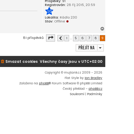
Příspěvky:
91
Registrován:
28 říj 2015, 20:59
10
Lokalita:
Rádlo 230
Stav:
Offline
N
a
Stránka
9
z
9
81 příspěvků
1
…
5
6
7
8
9
Předchozí
h
o
Přejít na
r
u
Smazat cookies
Všechny časy jsou v
UTC+02:00
Copyright © mujtank.cz 2009 - 2026
Flat Style by
Ian Bradley
Založeno na
phpBB
® Forum Software © phpBB Limited
Český překlad –
phpBB.cz
Soukromí
|
Podmínky