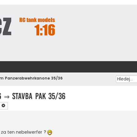
cm Panzerabwehrkanone 35/36
6
⇒
stavba PAK 35/36
ledat
Pokročilé hledání
l za ten nebelwerfer ?