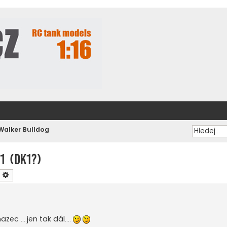
Walker Bulldog
1 (DK1?)
ledat
Pokročilé hledání
ec ....jen tak dál....