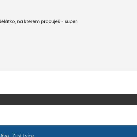
ělátko, na kterém pracuješ - super.
 fóra.
Zjistit více