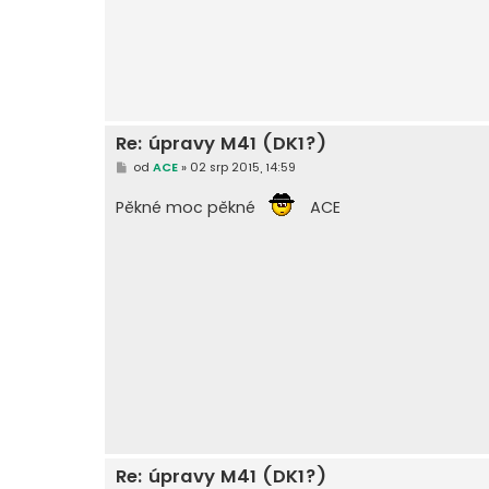
p
ě
v
e
k
Re: úpravy M41 (DK1?)
P
od
ACE
»
02 srp 2015, 14:59
ř
í
Pěkné moc pěkné
ACE
s
p
ě
v
e
k
Re: úpravy M41 (DK1?)