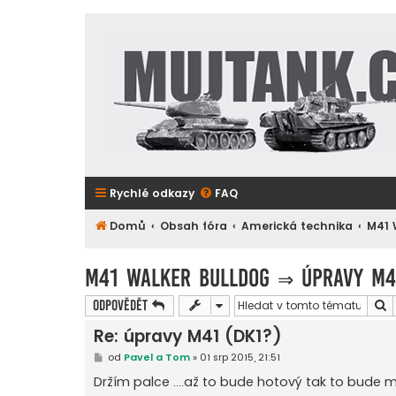
Rychlé odkazy
FAQ
Domů
Obsah fóra
Americká technika
M41 
M41 Walker Bulldog
⇒
úpravy M4
H
Odpovědět
Re: úpravy M41 (DK1?)
P
od
Pavel a Tom
»
01 srp 2015, 21:51
ř
í
Držím palce ....až to bude hotový tak to bude maz
s