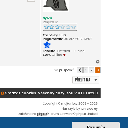
o
r
u
Sylva
PzKpfw IV
Příspěvky:
306
Registrován:
06 črc 2012, 13:02
14
Lokalita:
Ostrava - Dubina
Stav:
Offline
N
a
23 příspěvků
1
2
3
Předchozí
h
o
Přejít na
r
u
Smazat cookies
Všechny časy jsou v
UTC+02:00
Copyright © mujtank.cz 2009 - 2026
Flat Style by
Ian Bradley
Založeno na
phpBB
® Forum Software © phpBB Limited
Český překlad –
phpBB.cz
Soukromí
|
Podmínky
Rozumím