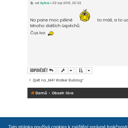
P
od
Sylva
»
02 srp 2015, 20:22
ř
í
s
p
No pane moc pěkné
to máš, a to ud
ě
v
Mnoho dalších úspěchů.
e
k
Čus Ivo
Odpovědět
Zpět na „M41 Walker Bulldog“
Domů
Obsah fóra
Tato stránka používá cookies k zajištění správné funkčnosti