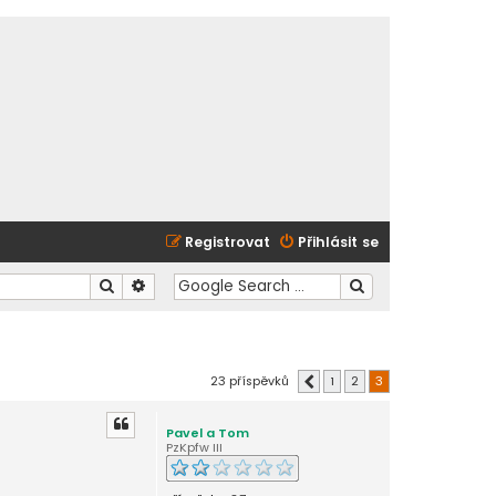
Registrovat
Přihlásit se
Hledat
Pokročilé hledání
23 příspěvků
1
2
3
Předchozí
Pavel a Tom
PzKpfw III