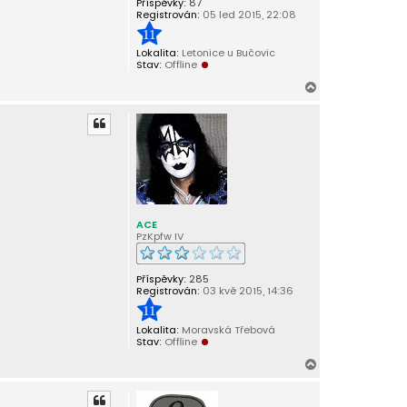
Příspěvky:
87
Registrován:
05 led 2015, 22:08
11
Lokalita:
Letonice u Bučovic
Stav:
Offline
N
a
h
o
r
u
ACE
PzKpfw IV
Příspěvky:
285
Registrován:
03 kvě 2015, 14:36
11
Lokalita:
Moravská Třebová
Stav:
Offline
N
a
h