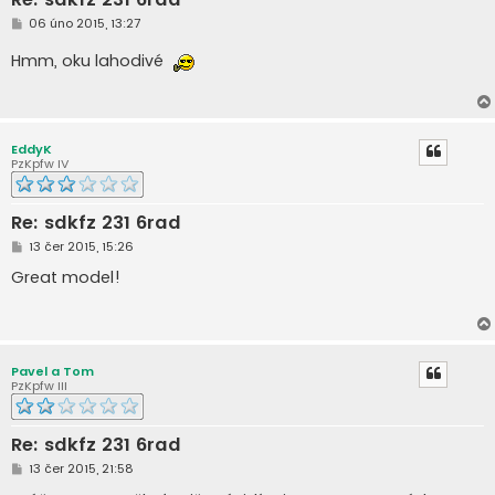
P
06 úno 2015, 13:27
ř
í
Hmm, oku lahodivé
s
p
ě
v
e
k
EddyK
PzKpfw IV
Re: sdkfz 231 6rad
P
13 čer 2015, 15:26
ř
í
Great model!
s
p
ě
v
e
k
Pavel a Tom
PzKpfw III
Re: sdkfz 231 6rad
P
13 čer 2015, 21:58
ř