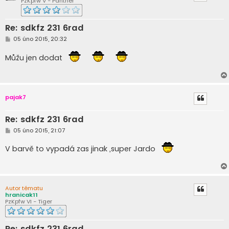
PzKpfw V - Panther
Re: sdkfz 231 6rad
P
05 úno 2015, 20:32
ř
í
Můžu jen dodat
s
p
ě
v
e
k
pajak7
Re: sdkfz 231 6rad
P
05 úno 2015, 21:07
ř
í
V barvě to vypadá zas jinak ,super Jardo
s
p
ě
v
e
k
Autor tématu
hranicak11
PzKpfw VI - Tiger
Re: sdkfz 231 6rad