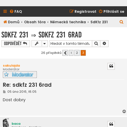
FAQ
Registrovat
Přihlásit se
H
Domů
Obsah fóra
Německá technika
SdKfz 231
l
SdKfz 231
⇒
sdkfz 231 6rad
e
Hledat
Pokročilé h
Odpovědět
d
a
26 příspěvků
1
2
3
Předchozí
t
sakulajda
Moderátor
Re: sdkfz 231 6rad
P
05 úno 2015, 18:05
ř
í
Dost dobry
s
p
ě
v
e
k
baca