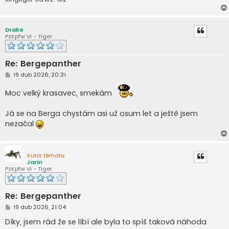
Drake
PzKpfw VI - Tiger
Re: Bergepanther
P
19 dub 2026, 20:31
ř
í
Moc velký krasavec, smekám
s
p
ě
Já se na Berga chystám asi už osum let a ještě jsem
v
e
nezačal
k
Autor tématu
Jarin
PzKpfw VI - Tiger
Re: Bergepanther
P
19 dub 2026, 21:04
ř
í
Díky, jsem rád že se líbí ale byla to spíš taková náhoda
s