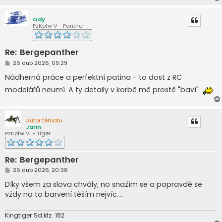
k
Ody
PzKpfw V - Panther
Re: Bergepanther
P
26 dub 2026, 09:29
ř
í
Nádherná práce a perfektní patina - to dost z RC
s
p
modelářů neumí. A ty detaily v korbě mě prostě "baví"
ě
v
e
k
Autor tématu
Jarin
PzKpfw VI - Tiger
Re: Bergepanther
P
26 dub 2026, 20:38
ř
í
Díky všem za slova chvály, no snažím se a popravdě se
s
vždy na to barvení těším nejvíc....
p
ě
v
e
Kingtiger Sd.kfz. 182
k