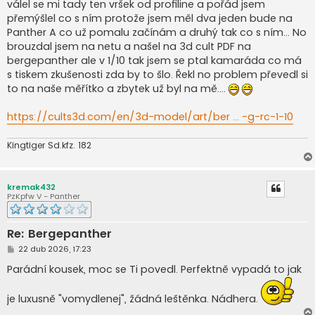
válel se mi tady ten vršek od profiline a pořád jsem
p
ě
přemýšlel co s ním protože jsem měl dva jeden bude na
v
Panther A co už pomalu začínám a druhý tak co s ním... No
e
k
brouzdal jsem na netu a našel na 3d cult PDF na
bergepanther ale v 1/10 tak jsem se ptal kamaráda co má
s tiskem zkušenosti zda by to šlo. Řekl no problem převedl si
to na naše měřítko a zbytek už byl na mě....
https://cults3d.com/en/3d-model/art/ber ... -g-rc-1-10
Kingtiger Sd.kfz. 182
kremak432
PzKpfw V - Panther
Re: Bergepanther
P
22 dub 2026, 17:23
ř
í
Parádní kousek, moc se Ti povedl. Perfektně vypadá to jak
s
p
ě
je luxusně "vomydlenej", žádná leštěnka. Nádhera.
v
e