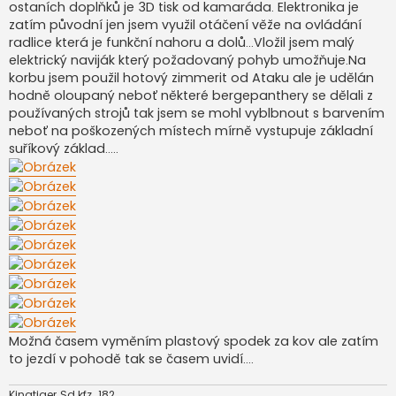
ostaních doplňků je 3D tisk od kamaráda. Elektronika je
zatím původní jen jsem využil otáčení věže na ovládání
radlice která je funkční nahoru a dolů...Vložil jsem malý
elektrický naviják který požadovaný pohyb umožňuje.Na
korbu jsem použil hotový zimmerit od Ataku ale je udělán
hodně oloupaný neboť některé bergepanthery se dělali z
používaných strojů tak jsem se mohl vyblbnout s barvením
neboť na poškozených místech mírně vystupuje základní
suříkový základ.....
Možná časem vyměním plastový spodek za kov ale zatím
to jezdí v pohodě tak se časem uvidí....
Kingtiger Sd.kfz. 182