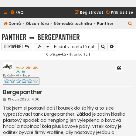
FAQ
Registrovat
Přihlásit se
H
Domů
Obsah fóra
Německá technika
Panther
l
Panther
⇒
Bergepanther
e
Hledat
Pokročilé h
Odpovědět
d
6 příspěvků • Stránka
1
z
1
a
t
Autor tématu
Jarin
PzKpfw VI - Tiger
Bergepanther
P
19 dub 2026, 14:00
ř
í
Tak jsem si postavil další kousek do sbírky a to sice
s
vyprošťovací tank Bergepanther. Základ je zatím klasika
p
ě
plastový spodek od henglong jen vylepšena o kovová
v
hnací a napínací kola plus kovové pásy. Vršek korby je
e
k
odlitek bývalé firmy Profiline, díly nástavby jeřábu a