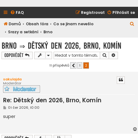
FAQ
Registrovat
Přihlásit se
H
Domů
Obsah fóra
Co se jinam nevešlo
l
Srazy a setkání
Brno
e
Brno
⇒
Dětský den 2026, Brno, Komín
d
Hledat
Pokročilé h
Odpovědět
a
t
11 příspěvků
1
2
Předchozí
sakulajda
Moderátor
Re: Dětský den 2026, Brno, Komín
P
01 čer 2026, 10:00
ř
í
super
s
p
ě
v
e