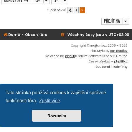
Odpovědět
k
11 příspěvků
1
2
Předchozí
Přejít na
Domů
Obsah fóra
Všechny časy jsou v
UTC+02:00
Copyright © mujtank.cz 2009 - 2026
Flat Style by
Ian Bradley
Založeno na
phpBB
® Forum Software © phpBB Limited
Český překlad –
phpBB.cz
Soukromí
|
Podmínky
Tato stránka používá cookies k zajištění správné
funkčnosti fóra.
Zjistit více
Rozumím