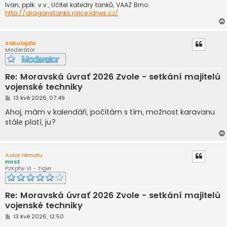
Ivan, pplk. v.v., Učitel katedry tanků, VAAZ Brno.
http://dragonstanks.rajce.idnes.cz/
sakulajda
Moderátor
Re: Moravská úvrať 2026 Zvole - setkání majitelů
vojenské techniky
P
13 kvě 2026, 07:49
ř
í
Ahoj, mám v kalendáři, počítám s tím, možnost karavanu
s
stále platí, ju?
p
ě
v
e
k
Autor tématu
mrst
PzKpfw VI - Tiger
Re: Moravská úvrať 2026 Zvole - setkání majitelů
vojenské techniky
P
13 kvě 2026, 12:50
ř