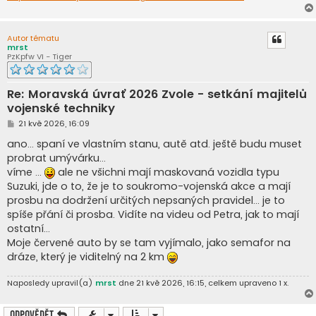
Autor tématu
mrst
PzKpfw VI - Tiger
Re: Moravská úvrať 2026 Zvole - setkání majitelů
vojenské techniky
P
21 kvě 2026, 16:09
ř
í
ano... spaní ve vlastním stanu, autě atd. ještě budu muset
s
probrat umývárku...
p
ě
víme ...
ale ne všichni mají maskovaná vozidla typu
v
Suzuki, jde o to, že je to soukromo-vojenská akce a mají
e
k
prosbu na dodržení určitých nepsaných pravidel... je to
spíše přání či prosba. Vidíte na videu od Petra, jak to mají
ostatní...
Moje červené auto by se tam vyjímalo, jako semafor na
dráze, který je viditelný na 2 km
Naposledy upravil(a)
mrst
dne 21 kvě 2026, 16:15, celkem upraveno 1 x.
Odpovědět