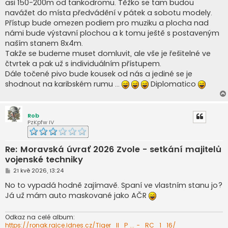
asi 150-200m od tankodromu. Těžko se tam budou
navážet do místa předvádění v pátek a sobotu modely.
Přístup bude omezen podiem pro muziku a plocha nad
námi bude výstavní plochou a k tomu ještě s postaveným
naším stanem 8x4m.
Takže se budeme muset domluvit, ale vše je řešitelné ve
čtvrtek a pak už s individuálním přístupem.
Dále točené pivo bude kousek od nás a jediné se je
shodnout na karibském rumu ...
Diplomatico
Rob
PzKpfw IV
Re: Moravská úvrať 2026 Zvole - setkání majitelů
vojenské techniky
P
21 kvě 2026, 13:24
ř
í
No to vypadá hodně zajímavě. Spaní ve vlastním stanu jo?
s
Já už mám auto maskované jako AČR
p
ě
v
e
Odkaz na celé album:
k
https://ronak.rajce.idnes.cz/Tiger_II_P ... -_RC_1_16/