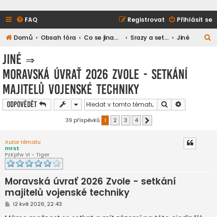
FAQ
Registrovat
Přihlásit se
H
Domů
Obsah fóra
Co se jinam nevešlo
Srazy a setkání
Jiné
l
Jiné
⇒
e
Moravská úvrať 2026 Zvole - setkání
d
majitelů vojenské techniky
a
t
Hledat
Pokročilé h
Odpovědět
39 příspěvků
1
2
3
4
Další
Autor tématu
mrst
PzKpfw VI - Tiger
Moravská úvrať 2026 Zvole - setkání
majitelů vojenské techniky
P
12 kvě 2026, 22:43
ř
í