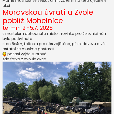
Máme možnost se setkat a mít zázemí na této ojedinělé
s
akci
p
Moravskou úvratí u Zvole
ě
v
e
poblíž Mohelnice
k
termín 2.-5.7. 2026
s majitelem dohodnuto místo... rovinka pro železnici nám
byla poskytnuta
stan 8x4m, toitoika pro nás zajištěna, písek dovezu o vše
ostatní se musíme postarat
počasí vyjde suprově
zde fotka z minulé akce