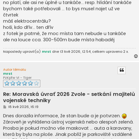
í
no platí, ale asi ne úplně u tankáče... resp. hlídání tankáče
s
bychom také potřebovali ... to bys musel najet už ve
p
ě
čtvrtek
v
máš elektrocentrálu?
e
k
hoši, kdo dřív... ten dřív
z fotek je patrné, že moc místa tam nebude u tankáče
ale na louce cca. 300-500m bude místa habaděj
Naposledy upravil(a)
mrst
dne 13 kvě 2026, 12:54, celkem upraveno 2 x.
Autor tématu
mrst
PzKpfw VI - Tiger
Re: Moravská úvrať 2026 Zvole - setkání majitelů
vojenské techniky
P
18 kvě 2026, 16:19
ř
í
Dnes dorazila informace, že stan bude a je potvrzen.
s
Zároveň je vyhlášena ústroj vojenská nebo alespoň zelená.
p
ě
Prosba je pokud možno vše maskovat ... auta a karavany,
v
která by byla na ploše. Jinak poblíž je parkoviště vzdálené
e
k