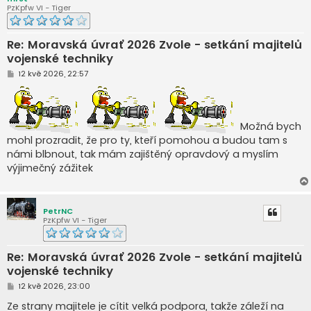
PzKpfw VI - Tiger
Re: Moravská úvrať 2026 Zvole - setkání majitelů
vojenské techniky
P
12 kvě 2026, 22:57
ř
í
s
p
ě
Možná bych
v
e
mohl prozradit, že pro ty, kteří pomohou a budou tam s
k
námi blbnout, tak mám zajištěný opravdový a myslím
výjimečný zážitek
PetrNC
PzKpfw VI - Tiger
Re: Moravská úvrať 2026 Zvole - setkání majitelů
vojenské techniky
P
12 kvě 2026, 23:00
ř
í
Ze strany majitele je cítit velká podpora, takže záleží na