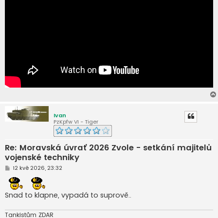
Ivan
PzKpfw VI - Tiger
Re: Moravská úvrať 2026 Zvole - setkání majitelů
vojenské techniky
P
12 kvě 2026, 23:32
ř
í
s
p
Snad to klapne, vypadá to suprově..
ě
v
e
Tankistům ZDAR
k