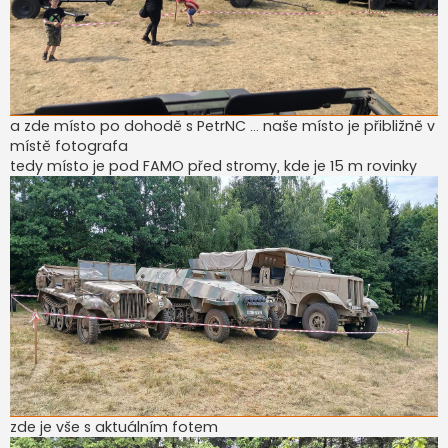
a zde místo po dohodě s PetrNC ... naše místo je přibližně v
místě fotografa
tedy místo je pod FAMO před stromy, kde je 15 m rovinky
zde je vše s aktuálním fotem