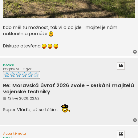
Kdo měl tu možnost, tak ví o co jde... majitel je nám
nakloněn a pomůže
Diskuze otevřena
Drake
PzKpfw VI - Tiger
Re: Moravská úvrať 2026 Zvole - setkání majitelů
vojenské techniky
P
12 kvě 2026, 22:52
ř
í
Super Vláďo, už se těším
s
p
ě
v
e
k
Autor tématu
mrst