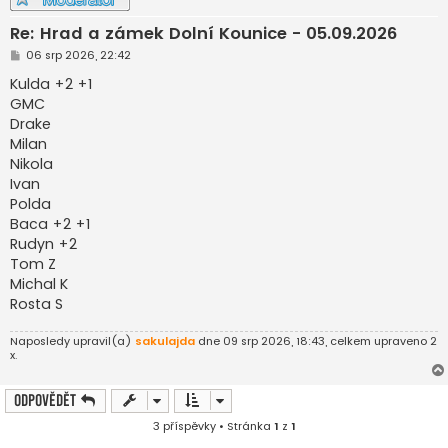
Re: Hrad a zámek Dolní Kounice - 05.09.2026
P
06 srp 2026, 22:42
ř
í
Kulda +2 +1
s
GMC
p
ě
Drake
v
Milan
e
k
Nikola
Ivan
Polda
Baca +2 +1
Rudyn +2
Tom Z
Michal K
Rosta S
Naposledy upravil(a)
sakulajda
dne 09 srp 2026, 18:43, celkem upraveno 2
x.
Odpovědět
3 příspěvky • Stránka
1
z
1