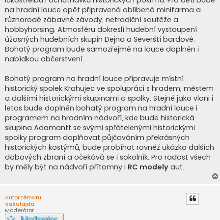
lukostřelbu i ochutnávku historických pokrmů. Pro děti bude
na hradní louce opět připravená oblíbená minifarma a
různorodé zábavné závody, netradiční soutěže a
hobbyhorsing. Atmosféru dokreslí hudební vystoupení
úžasných hudebních skupin Dejna a Severští bardové.
Bohatý program bude samozřejmě na louce doplněn i
nabídkou občerstvení.
Bohatý program na hradní louce připravuje místní
historický spolek Krahujec ve spolupráci s hradem, městem
a dalšími historickými skupinami a spolky. Stejně jako vloni i
letos bude doplněn bohatý program na hradní louce i
programem na hradním nádvoří, kde bude historická
skupina Adamantt se svými spřátelenými historickými
spolky program doplňovat půjčováním překrásných
historických kostýmů, bude probíhat rovněž ukázka dalších
dobových zbraní a očekává se i sokolník. Pro radost všech
by měly být na nádvoří přítomny i
RC modely
aut.
Autor tématu
sakulajda
Moderátor