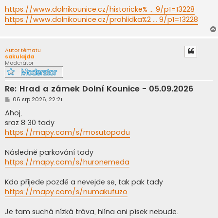
e
k
https://www.dolnikounice.cz/historicke% ... 9/p1=13228
https://www.dolnikounice.cz/prohlidka%2 ... 9/p1=13228
Autor tématu
sakulajda
Moderátor
Re: Hrad a zámek Dolní Kounice - 05.09.2026
P
06 srp 2026, 22:21
ř
í
Ahoj,
s
sraz 8:30 tady
p
ě
https://mapy.com/s/mosutopodu
v
e
k
Následně parkování tady
https://mapy.com/s/huronemeda
Kdo přijede pozdě a nevejde se, tak pak tady
https://mapy.com/s/numakufuzo
Je tam suchá nízká tráva, hlína ani písek nebude.