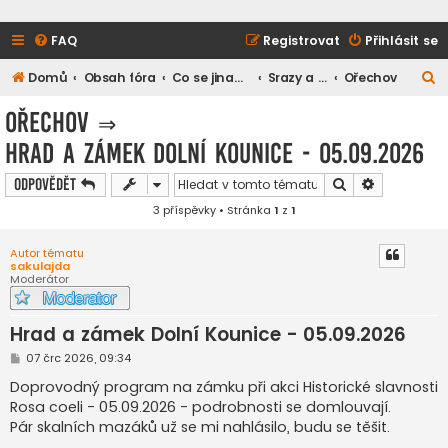
FAQ
Registrovat
Přihlásit se
H
Domů
Obsah fóra
Co se jinam nevešlo
Srazy a setkání
Ořechov
l
Ořechov
⇒
e
Hrad a zámek Dolní Kounice - 05.09.2026
d
a
Hledat
Pokročilé h
Odpovědět
t
3 příspěvky • Stránka
1
z
1
Autor tématu
sakulajda
Moderátor
Hrad a zámek Dolní Kounice - 05.09.2026
P
07 črc 2026, 09:34
ř
í
Doprovodný program na zámku při akci Historické slavnosti
s
Rosa coeli - 05.09.2026 - podrobnosti se domlouvají.
p
ě
Pár skalních mazáků už se mi nahlásilo, budu se těšit.
v