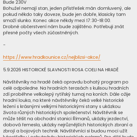
Bude 230V
Bohužel nemají stan, jeden přístřešek mán domluvený, ale
pokud někdo taky doveze, bude jen dobře, klasicky tam
smaží slunko. Konec akce někdy mezi 17:30-18:00.
Drobné občerstvení nám bude zajištěno. Potřebuji znát
přesné počty všech zúčastněných.
-
https://www.hradkounice.cz/nejblizsi-akce/
5.9.2026 HISTORICKÉ SLAVNOSTI ROSA COELI NA HRADĚ
Návštěvníky na hradě čeká opravdu bohatý program po
celé odpoledne. Na hradních terasách s kulisou hradních
zdí proběhne velkolepý rytířský turnaj na koních. Dále ožije
hradní louka, na které návštěvníky čeká velké historické
ležení s krásnými velkými historickými stany s ukázkou
života různých historických společenství. Návštěvník se
může těšit na obchodní stanici Římanů, ukázky jezdectví,
dobová řemesla, ukázky nejrůznějších historických zbraní a
zbrojí a bojových technik. Návštěvníci si budou moci užít