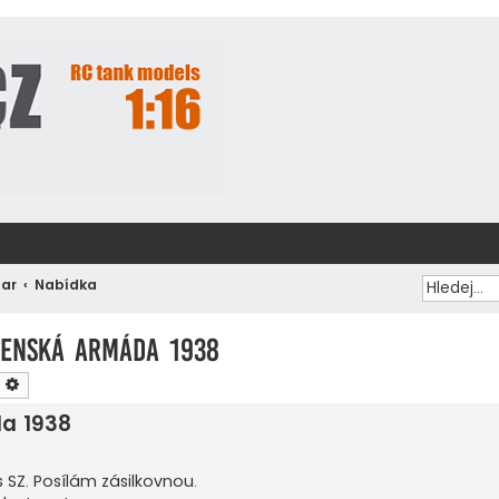
zar
Nabídka
venská armáda 1938
ledat
Pokročilé hledání
da 1938
 SZ. Posílám zásilkovnou.