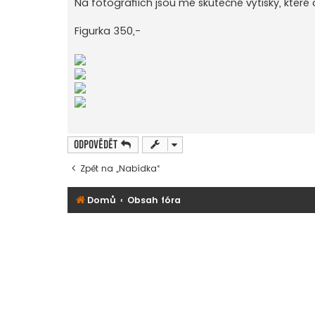
Na fotografiích jsou mé skutečné výtisky, které
p
ě
v
Figurka 350,-
e
k
Odpovědět
Zpět na „Nabídka“
Domů
Obsah fóra