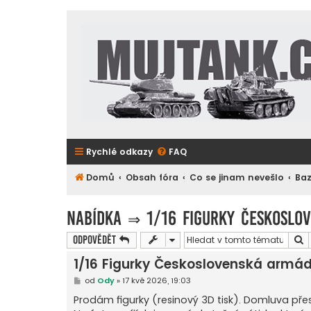
Rychlé odkazy
FAQ
Domů
Obsah fóra
Co se jinam nevešlo
Ba
Nabídka
⇒
1/16 Figurky Českoslo
H
Odpovědět
1/16 Figurky Československá armá
P
od
Ody
»
17 kvě 2026, 19:03
ř
í
Prodám figurky (resinový 3D tisk). Domluva přes
s