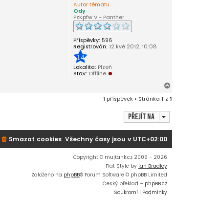
Autor tématu
Ody
PzKpfw V - Panther
Příspěvky:
596
Registrován:
12 kvě 2012, 10:08
14
Lokalita:
Plzeň
Stav:
Offline
N
a
1 příspěvek • Stránka
1
z
1
h
o
Přejít na
r
u
Smazat cookies
Všechny časy jsou v
UTC+02:00
Copyright © mujtank.cz 2009 - 2026
Flat Style by
Ian Bradley
Založeno na
phpBB
® Forum Software © phpBB Limited
Český překlad –
phpBB.cz
Soukromí
|
Podmínky