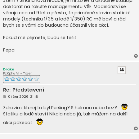
Jsem z Jindřichova Hradce, je mi 25 let a aktuálně studuju
doktorát na fakultě managementu VŠE. Modelářství se
věnuju cca od 9 let a přesto, že primárně stavím statické
modely (techniku 1/35 a lodě 1/350) RC mě baví a rád
bych se s vámi do budoucna účastnil více akcí.
Pokud mě přijmete, budu se těšit.
Pepa
Drake
PzKpfw VI - Tiger
Re: Představení
P
01 čer 2026, 21:18
ř
í
Zdravím, kterej to byl Peršing? S helmou nebo bez?
s
p
Statiku a lodě staví i Nikola nebo já, tak můžem na další
ě
v
akci pokecat
e
k