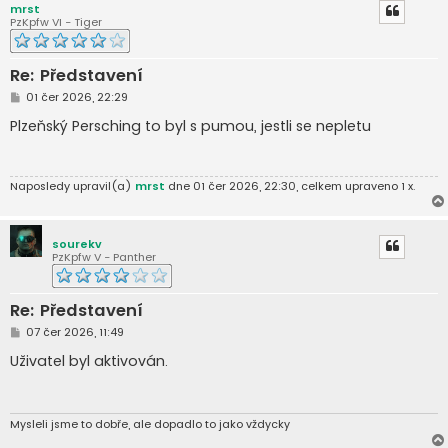
mrst
PzKpfw VI - Tiger
Re: Představení
P
01 čer 2026, 22:29
ř
í
Plzeňský Persching to byl s pumou, jestli se nepletu
s
p
ě
v
Naposledy upravil(a)
mrst
dne 01 čer 2026, 22:30, celkem upraveno 1 x.
e
k
sourekv
PzKpfw V - Panther
Re: Představení
P
07 čer 2026, 11:49
ř
í
Uživatel byl aktivován.
s
p
ě
v
e
Mysleli jsme to dobře, ale dopadlo to jako vždycky
k