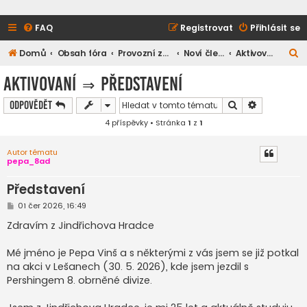
FAQ
Registrovat
Přihlásit se
H
Domů
Obsah fóra
Provozní záležitosti
Noví členové
Aktivovaní
l
Aktivovaní
⇒
Představení
e
Hledat
Pokročilé h
Odpovědět
d
4 příspěvky • Stránka
1
z
1
a
t
Autor tématu
pepa_8ad
Představení
P
01 čer 2026, 16:49
ř
í
Zdravím z Jindřichova Hradce
s
p
ě
Mé jméno je Pepa Vinš a s některými z vás jsem se již potkal
v
na akci v Lešanech (30. 5. 2026), kde jsem jezdil s
e
k
Pershingem 8. obrněné divize.