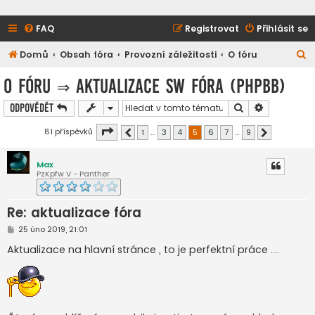
FAQ
Registrovat
Přihlásit se
H
Domů
Obsah fóra
Provozní záležitosti
O fóru
l
O fóru
⇒
aktualizace SW fóra (PHPBB)
e
Hledat
Pokročilé h
Odpovědět
d
a
Stránka
5
z
9
81 příspěvků
1
…
3
4
5
6
7
…
9
Předchozí
Další
t
Max
PzKpfw V - Panther
Re: aktualizace fóra
P
25 úno 2019, 21:01
ř
í
Aktualizace na hlavní stránce , to je perfektní práce ....
s
p
ě
v
e
k