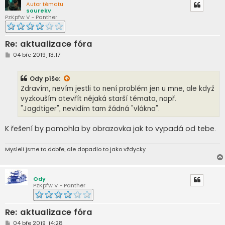
Autor tématu
sourekv
PzKpfw V - Panther
Re: aktualizace fóra
P
04 bře 2019, 13:17
ř
í
s
Ody
píše:
p
ě
Zdravím, nevím jestli to není problém jen u mne, ale když
v
vyzkouším otevřít nějaká starší témata, např.
e
k
"Jagdtiger", nevidím tam žádná "vlákna".
K řešení by pomohla by obrazovka jak to vypadá od tebe.
Mysleli jsme to dobře, ale dopadlo to jako vždycky
Ody
PzKpfw V - Panther
Re: aktualizace fóra
P
04 bře 2019, 14:28