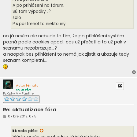
A po prihlásení na fórum.
Sú tam výpadky .?
solo
P.s.postrehol to niekto iný.
no já nevím ale nebude to tím, že po přihlášení systém
pozná podle cookies apod., cos už přečetl a to už pak v
seznamu nezobrazuje...?
a naopak bez přihlášení to nemá jak zjistit a ukazuje tedy
seznam kompletní...
Autor tématu
sourekv
PzKpfw V - Panther
Re: aktualizace fóra
P
07 bře 2019, 07:51
ř
í
s
solo
píše:
p
ě
Vláďo, prečo sa nezhoduje tá istá stránka.