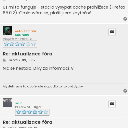
ř
í
Už mi to funguje - stačilo vysypat cache prohlížeče (Firefox
s
65.0.2). Omlouvám se, plašil jsem zbytečně.
p
ě
v
e
k
Autor tématu
sourekv
PzKpfw V - Panther
Re: aktualizace fóra
P
04 bře 2019, 19:32
ř
í
Nic se nestalo. Díky za informaci. V.
s
p
ě
v
e
Mysleli jsme to dobře, ale dopadlo to jako vždycky
k
solo
PzKpfw VI - Tiger
Re: aktualizace fóra