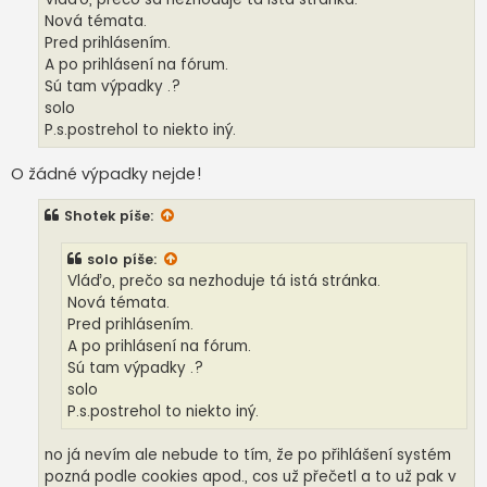
v
Nová témata.
e
k
Pred prihlásením.
A po prihlásení na fórum.
Sú tam výpadky .?
solo
P.s.postrehol to niekto iný.
O žádné výpadky nejde!
Shotek
píše:
solo
píše:
Vláďo, prečo sa nezhoduje tá istá stránka.
Nová témata.
Pred prihlásením.
A po prihlásení na fórum.
Sú tam výpadky .?
solo
P.s.postrehol to niekto iný.
no já nevím ale nebude to tím, že po přihlášení systém
pozná podle cookies apod., cos už přečetl a to už pak v