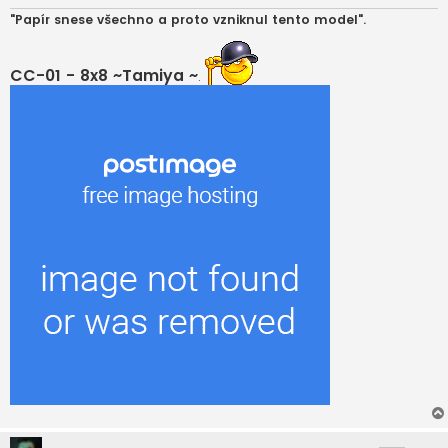
e
k
"Papír snese všechno a proto vzniknul tento model".
CC-01 - 8x8 ~Tamiya ~
.