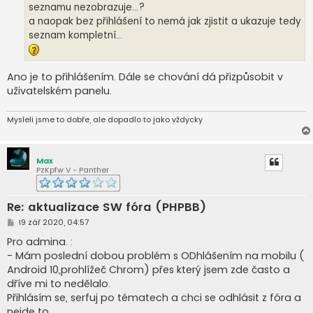
seznamu nezobrazuje...?
a naopak bez přihlášení to nemá jak zjistit a ukazuje tedy
seznam kompletní...
Ano je to přihlášením. Dále se chování dá přizpůsobit v
uživatelském panelu.
Mysleli jsme to dobře, ale dopadlo to jako vždycky
Max
PzKpfw V - Panther
Re: aktualizace SW fóra (PHPBB)
P
19 zář 2020, 04:57
ř
í
Pro admina. :
s
- Mám poslední dobou problém s ODhlášením na mobilu (
p
ě
Android 10,prohlížeč Chrom) přes který jsem zde často a
v
dříve mi to nedělalo.
e
k
Přihlásím se, serfuj po tématech a chci se odhlásit z fóra a
nejde to.