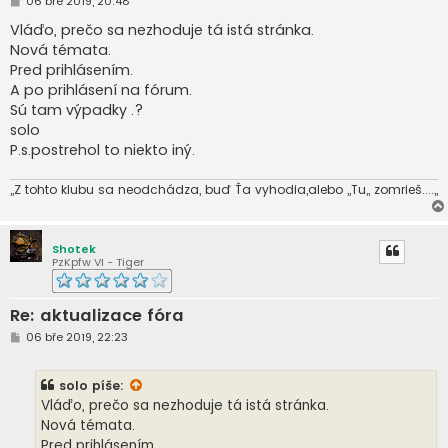
P
06 bře 2019, 20:48
ř
í
Vláďo, prečo sa nezhoduje tá istá stránka.
s
Nová témata.
p
ě
Pred prihlásením.
v
A po prihlásení na fórum.
e
k
Sú tam výpadky .?
solo
P.s.postrehol to niekto iný.
,,Z tohto klubu sa neodchádza, buď Ťa vyhodia,alebo ,,Tu,, zomrieš....,,
Shotek
PzKpfw VI - Tiger
Re: aktualizace fóra
P
06 bře 2019, 22:23
ř
í
s
solo
píše:
p
ě
Vláďo, prečo sa nezhoduje tá istá stránka.
v
Nová témata.
e
k
Pred prihlásením.