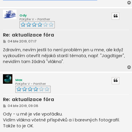
Ody
PzKpfw V - Panther
Re: aktualizace fóra
P
04 bře 2019, 07:17
ř
í
Zdravím, nevím jestli to není problém jen u mne, ale když
s
vyzkouším otevřít nějaká starší témata, např. "Jagdtiger",
p
ě
nevidím tam žádná "vlákna".
v
e
k
Max
PzKpfw V - Panther
Re: aktualizace fóra
P
04 bře 2019, 09:08
ř
í
Ody - u mě je vše vpořádku.
s
Vidím vlákna včetně příspěvků a i barevných fotografií.
p
ě
Takže to je OK.
v