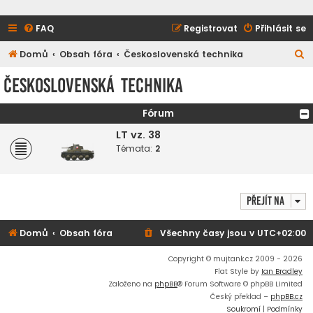
FAQ
Registrovat
Přihlásit se
H
Domů
Obsah fóra
Československá technika
l
Československá technika
e
d
Fórum
a
LT vz. 38
t
Témata:
2
Přejít na
Domů
Obsah fóra
Všechny časy jsou v
UTC+02:00
Copyright © mujtank.cz 2009 - 2026
Flat Style by
Ian Bradley
Založeno na
phpBB
® Forum Software © phpBB Limited
Český překlad –
phpBB.cz
Soukromí
|
Podmínky