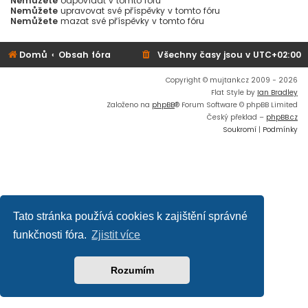
Nemůžete
odpovídat v tomto fóru
Nemůžete
upravovat své příspěvky v tomto fóru
Nemůžete
mazat své příspěvky v tomto fóru
Domů
Obsah fóra
Všechny časy jsou v
UTC+02:00
Copyright © mujtank.cz 2009 - 2026
Flat Style by
Ian Bradley
Založeno na
phpBB
® Forum Software © phpBB Limited
Český překlad –
phpBB.cz
Soukromí
|
Podmínky
Tato stránka používá cookies k zajištění správné
funkčnosti fóra.
Zjistit více
Rozumím