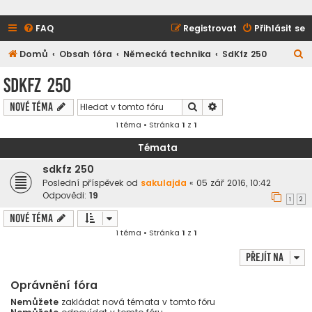
FAQ
Registrovat
Přihlásit se
H
Domů
Obsah fóra
Německá technika
SdKfz 250
l
SdKfz 250
e
Hledat
Pokročilé hledání
Nové téma
d
1 téma • Stránka
1
z
1
a
t
Témata
sdkfz 250
Poslední příspěvek od
sakulajda
«
05 zář 2016, 10:42
Odpovědi:
19
1
2
Nové téma
1 téma • Stránka
1
z
1
Přejít na
Oprávnění fóra
Nemůžete
zakládat nová témata v tomto fóru