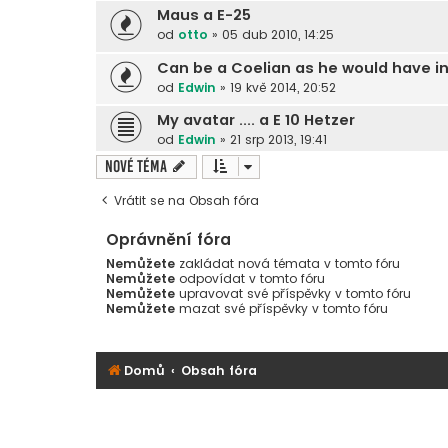
Maus a E-25
od
otto
»
05 dub 2010, 14:25
Can be a Coelian as he would have in
od
Edwin
»
19 kvě 2014, 20:52
My avatar .... a E 10 Hetzer
od
Edwin
»
21 srp 2013, 19:41
Nové téma
Vrátit se na Obsah fóra
Oprávnění fóra
Nemůžete
zakládat nová témata v tomto fóru
Nemůžete
odpovídat v tomto fóru
Nemůžete
upravovat své příspěvky v tomto fóru
Nemůžete
mazat své příspěvky v tomto fóru
Domů
Obsah fóra