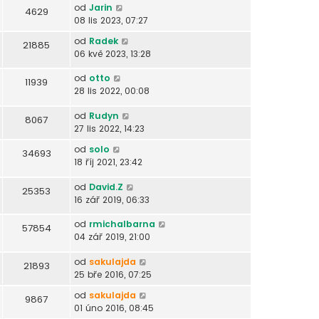
od
Jarin
4629
08 lis 2023, 07:27
od
Radek
21885
06 kvě 2023, 13:28
od
otto
11939
28 lis 2022, 00:08
od
Rudyn
8067
27 lis 2022, 14:23
od
solo
34693
18 říj 2021, 23:42
od
David.Z
25353
16 zář 2019, 06:33
od
rmichalbarna
57854
04 zář 2019, 21:00
od
sakulajda
21893
25 bře 2016, 07:25
od
sakulajda
9867
01 úno 2016, 08:45