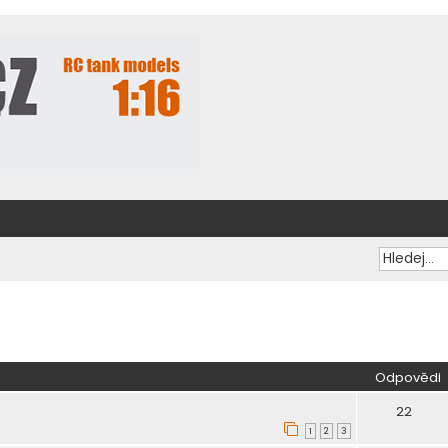
ilé hledání
Odpovědi
22
1
2
3