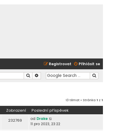
Registrovat
Přihlásit se
Hledat
Pokročilé hledání
13 témat • Stránka
1
z
1
Zobrazení
Poslední příspěvek
od
Drake
232769
11 pro 2023, 23:22