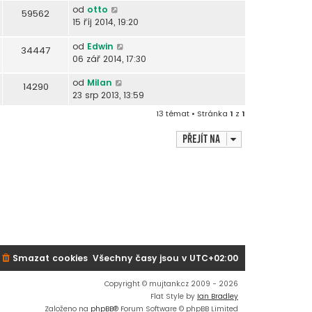
od
otto
59562
15 říj 2014, 19:20
od
Edwin
34447
06 zář 2014, 17:30
od
Milan
14290
23 srp 2013, 13:59
13 témat • Stránka
1
z
1
Přejít na
Smazat cookies
Všechny časy jsou v
UTC+02:00
Copyright © mujtank.cz 2009 - 2026
Flat Style by
Ian Bradley
Založeno na
phpBB
® Forum Software © phpBB Limited