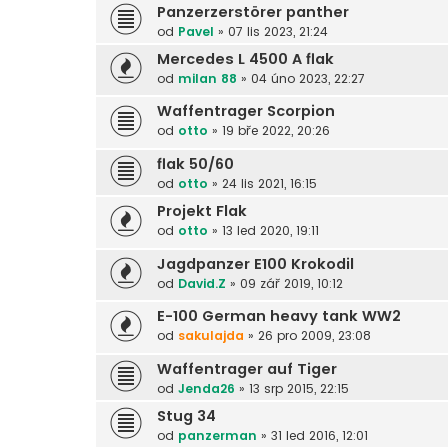
Panzerzerstörer panther
od
Pavel
»
07 lis 2023, 21:24
Mercedes L 4500 A flak
od
milan 88
»
04 úno 2023, 22:27
Waffentrager Scorpion
od
otto
»
19 bře 2022, 20:26
flak 50/60
od
otto
»
24 lis 2021, 16:15
Projekt Flak
od
otto
»
13 led 2020, 19:11
Jagdpanzer E100 Krokodil
od
David.Z
»
09 zář 2019, 10:12
E-100 German heavy tank WW2
od
sakulajda
»
26 pro 2009, 23:08
Waffentrager auf Tiger
od
Jenda26
»
13 srp 2015, 22:15
Stug 34
od
panzerman
»
31 led 2016, 12:01