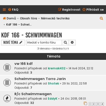
FAQ
Registrovat
Přihlásit se
H
Domů
Obsah fóra
Německá technika
l
KdF 166 - Schwimmwagen
e
KdF 166 - Schwimmwagen
d
Hledat
Pokročilé hledání
Nové téma
a
3 témata • Stránka
1
z
1
t
Témata
vw 166 kdf
Poslední příspěvek od
kremak432
«
14 kvě 2024, 22:12
Odpovědi:
3
Schwimmwagen Torro Jarin
Poslední příspěvek od
Shotek
«
29 lis 2022, 22:58
Odpovědi:
7
R/c Schwimmwagen
Poslední příspěvek od
EddyK
«
24 črc 2018, 08:01
Odpovědi:
32
1
2
3
4