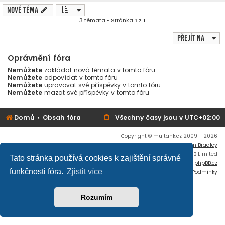
Nové téma
3 témata • Stránka
1
z
1
Přejít na
Oprávnění fóra
Nemůžete
zakládat nová témata v tomto fóru
Nemůžete
odpovídat v tomto fóru
Nemůžete
upravovat své příspěvky v tomto fóru
Nemůžete
mazat své příspěvky v tomto fóru
Domů
Obsah fóra
Všechny časy jsou v
UTC+02:00
Copyright © mujtank.cz 2009 - 2026
Flat Style by
Ian Bradley
Založeno na
phpBB
® Forum Software © phpBB Limited
Tato stránka používá cookies k zajištění správné
Český překlad –
phpBB.cz
funkčnosti fóra.
Zjistit více
Soukromí
|
Podmínky
Rozumím