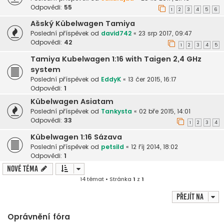
Odpovědi:
55
1
2
3
4
5
6
Ašský Kübelwagen Tamiya
Poslední příspěvek od
david742
«
23 srp 2017, 09:47
Odpovědi:
42
1
2
3
4
5
Tamiya Kubelwagen 1:16 with Taigen 2,4 GHz
system
Poslední příspěvek od
EddyK
«
13 čer 2015, 16:17
Odpovědi:
1
Kübelwagen Asiatam
Poslední příspěvek od
Tankysta
«
02 bře 2015, 14:01
Odpovědi:
33
1
2
3
4
Kübelwagen 1:16 Sázava
Poslední příspěvek od
petsild
«
12 říj 2014, 18:02
Odpovědi:
1
Nové téma
14 témat • Stránka
1
z
1
Přejít na
Oprávnění fóra