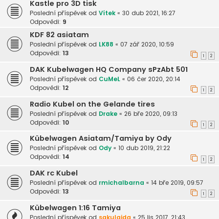
Kastle pro 3D tisk
Poslední příspěvek od
Vítek
«
30 dub 2021, 16:27
Odpovědi:
9
KDF 82 asiatam
Poslední příspěvek od
LK88
«
07 zář 2020, 10:59
Odpovědi:
13
1
2
DAK Kubelwagen HQ Company sPzAbt 501
Poslední příspěvek od
CuMeL
«
06 čer 2020, 20:14
Odpovědi:
12
1
2
Radio Kubel on the Gelande tires
Poslední příspěvek od
Drake
«
26 bře 2020, 09:13
Odpovědi:
10
1
2
Kübelwagen Asiatam/Tamiya by Ody
Poslední příspěvek od
Ody
«
10 dub 2019, 21:22
Odpovědi:
14
1
2
DAK rc Kubel
Poslední příspěvek od
rmichalbarna
«
14 bře 2019, 09:57
Odpovědi:
13
1
2
Kübelwagen 1:16 Tamiya
Poslední příspěvek od
sakulajda
«
25 lis 2017, 21:43