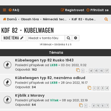
FAQ
Registrovat
Přihlásit se
H
Domů
Obsah fóra
Německá technika
KdF 82 - Kubelwagen
l
KdF 82 - Kubelwagen
e
Hledat
Pokročilé hledání
Nové téma
d
14 témat • Stránka
1
z
1
a
t
Témata
Kübelwagen typ 82 Rusko 1943
Poslední příspěvek od
LK88
«
03 črc 2022, 11:32
Odpovědi:
162
1
14
15
16
17
…
Kübelwagen typ 82, neznámo odkud
Poslední příspěvek od
LK88
«
28 úno 2022, 16:17
Odpovědi:
34
1
2
3
4
Kýblík z Moravy
Poslední příspěvek od
Vítek
«
08 srp 2021, 22:19
Odpovědi:
64
1
4
5
6
7
…