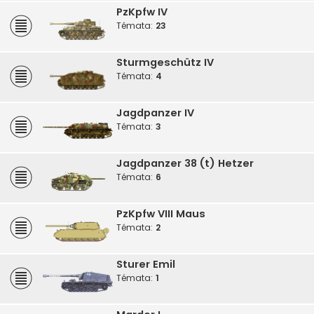
PzKpfw IV
Témata:
23
Sturmgeschütz IV
Témata:
4
Jagdpanzer IV
Témata:
3
Jagdpanzer 38 (t) Hetzer
Témata:
6
PzKpfw VIII Maus
Témata:
2
Sturer Emil
Témata:
1