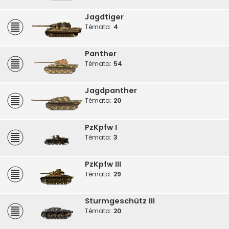
Jagdtiger
Témata:
4
Panther
Témata:
54
Jagdpanther
Témata:
20
PzKpfw I
Témata:
3
PzKpfw III
Témata:
29
Sturmgeschütz III
Témata:
20