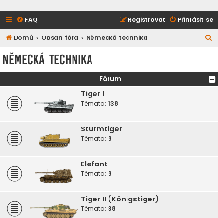
FAQ
Registrovat
Přihlásit se
H
Domů
Obsah fóra
Německá technika
l
Německá technika
e
d
Fórum
a
Tiger I
t
Témata:
138
Sturmtiger
Témata:
8
Elefant
Témata:
8
Tiger II (Königstiger)
Témata:
38