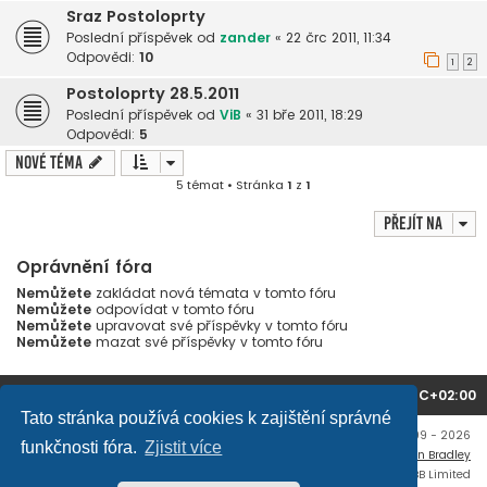
Sraz Postoloprty
Poslední příspěvek od
zander
«
22 črc 2011, 11:34
Odpovědi:
10
1
2
Postoloprty 28.5.2011
Poslední příspěvek od
ViB
«
31 bře 2011, 18:29
Odpovědi:
5
Nové téma
5 témat • Stránka
1
z
1
Přejít na
Oprávnění fóra
Nemůžete
zakládat nová témata v tomto fóru
Nemůžete
odpovídat v tomto fóru
Nemůžete
upravovat své příspěvky v tomto fóru
Nemůžete
mazat své příspěvky v tomto fóru
Domů
Obsah fóra
Všechny časy jsou v
UTC+02:00
Tato stránka používá cookies k zajištění správné
Copyright © mujtank.cz 2009 - 2026
funkčnosti fóra.
Zjistit více
Flat Style by
Ian Bradley
Založeno na
phpBB
® Forum Software © phpBB Limited