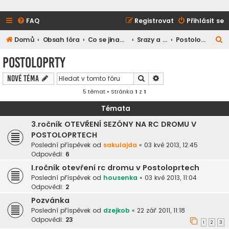
FAQ
Registrovat
Přihlásit se
H
Domů
Obsah fóra
Co se jinam nevešlo
Srazy a setkání
Postoloprty
l
Postoloprty
e
Hledat
Pokročilé hledání
Nové téma
d
5 témat • Stránka
1
z
1
a
t
Témata
3.ročník OTEVŘENÍ SEZÓNY NA RC DROMU V
POSTOLOPRTECH
Poslední příspěvek od
sakulajda
«
03 kvě 2013, 12:45
Odpovědi:
6
I.ročník otevření rc dromu v Postoloprtech
Poslední příspěvek od
housenka
«
03 kvě 2013, 11:04
Odpovědi:
2
Pozvánka
Poslední příspěvek od
dzejkob
«
22 zář 2011, 11:18
Odpovědi:
23
1
2
3