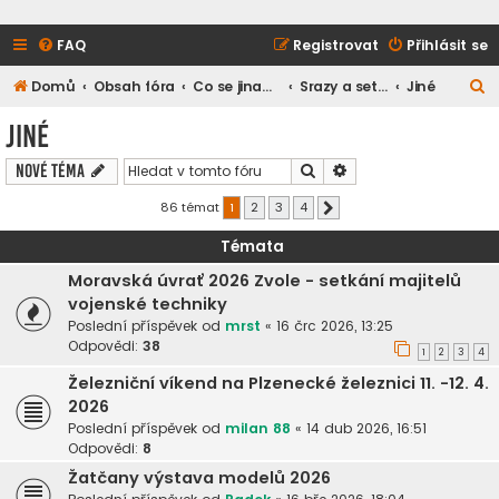
FAQ
Registrovat
Přihlásit se
H
Domů
Obsah fóra
Co se jinam nevešlo
Srazy a setkání
Jiné
l
Jiné
e
Hledat
Pokročilé hledání
Nové téma
d
a
86 témat
1
2
3
4
Další
t
Témata
Moravská úvrať 2026 Zvole - setkání majitelů
vojenské techniky
Poslední příspěvek od
mrst
«
16 črc 2026, 13:25
Odpovědi:
38
1
2
3
4
Železniční víkend na Plzenecké železnici 11. -12. 4.
2026
Poslední příspěvek od
milan 88
«
14 dub 2026, 16:51
Odpovědi:
8
Žatčany výstava modelů 2026