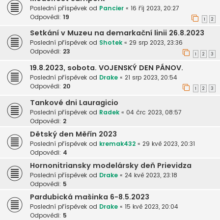
Poslední příspěvek od
Pancier
«
16 říj 2023, 20:27
Odpovědi:
19
1
2
Setkání v Muzeu na demarkační linii 26.8.2023
Poslední příspěvek od
Shotek
«
29 srp 2023, 23:36
Odpovědi:
23
1
2
3
19.8.2023, sobota. VOJENSKÝ DEN PÁNOV.
Poslední příspěvek od
Drake
«
21 srp 2023, 20:54
Odpovědi:
20
1
2
3
Tankové dni Lauragicio
Poslední příspěvek od
Radek
«
04 črc 2023, 08:57
Odpovědi:
2
Dětský den Měřín 2023
Poslední příspěvek od
kremak432
«
29 kvě 2023, 20:31
Odpovědi:
4
Hornonitriansky modelársky deň Prievidza
Poslední příspěvek od
Drake
«
24 kvě 2023, 23:18
Odpovědi:
5
Pardubická mašinka 6-8.5.2023
Poslední příspěvek od
Drake
«
15 kvě 2023, 20:04
Odpovědi:
5