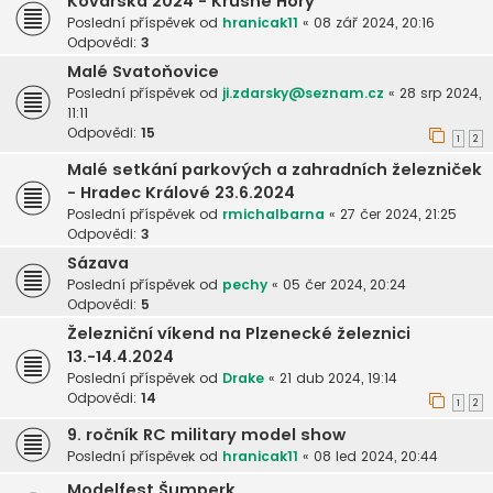
Kovářská 2024 - Krušné Hory
Poslední příspěvek od
hranicak11
«
08 zář 2024, 20:16
Odpovědi:
3
Malé Svatoňovice
Poslední příspěvek od
ji.zdarsky@seznam.cz
«
28 srp 2024,
11:11
Odpovědi:
15
1
2
Malé setkání parkových a zahradních železniček
- Hradec Králové 23.6.2024
Poslední příspěvek od
rmichalbarna
«
27 čer 2024, 21:25
Odpovědi:
3
Sázava
Poslední příspěvek od
pechy
«
05 čer 2024, 20:24
Odpovědi:
5
Železniční víkend na Plzenecké železnici
13.-14.4.2024
Poslední příspěvek od
Drake
«
21 dub 2024, 19:14
Odpovědi:
14
1
2
9. ročník RC military model show
Poslední příspěvek od
hranicak11
«
08 led 2024, 20:44
Modelfest Šumperk