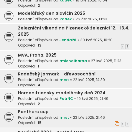
Poslední příspěvek od
Radek
«
16 bře 2026, 18:04
Odpovědi:
2
Modelářský den Slavičín 2025
Poslední příspěvek od
Radek
«
25 čer 2025, 13:53
Železniční víkend na Plzenecké železnici 12.- 13.4.
2025
Poslední příspěvek od
Jenda26
«
30 kvě 2025, 10:20
Odpovědi:
13
1
2
MVA, Praha, 2025
Poslední příspěvek od
rmichalbarna
«
27 kvě 2025, 11:23
Odpovědi:
1
Radečský jarmark - dřevosochání
Poslední příspěvek od
mrst
«
22 kvě 2025, 14:39
Odpovědi:
4
Hornonitriansky modelársky deň 2024
Poslední příspěvek od
PetrNC
«
19 kvě 2025, 21:49
Odpovědi:
2
Panthers cup
Poslední příspěvek od
mrst
«
23 bře 2025, 21:46
Odpovědi:
15
1
2