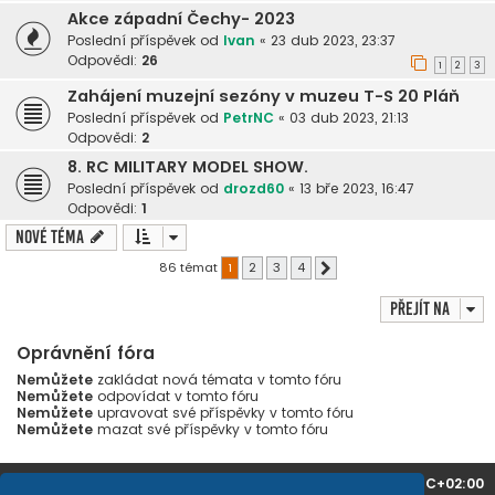
Akce západní Čechy- 2023
Poslední příspěvek od
Ivan
«
23 dub 2023, 23:37
Odpovědi:
26
1
2
3
Zahájení muzejní sezóny v muzeu T-S 20 Pláň
Poslední příspěvek od
PetrNC
«
03 dub 2023, 21:13
Odpovědi:
2
8. RC MILITARY MODEL SHOW.
Poslední příspěvek od
drozd60
«
13 bře 2023, 16:47
Odpovědi:
1
Nové téma
86 témat
1
2
3
4
Další
Přejít na
Oprávnění fóra
Nemůžete
zakládat nová témata v tomto fóru
Nemůžete
odpovídat v tomto fóru
Nemůžete
upravovat své příspěvky v tomto fóru
Nemůžete
mazat své příspěvky v tomto fóru
Domů
Obsah fóra
Všechny časy jsou v
UTC+02:00