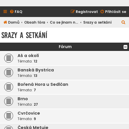
FAQ
Registrovat
Přihlásit se
H
Domů
Obsah fóra
Co se jinam nevešlo
Srazy a setkání
l
Srazy a setkání
e
d
Fórum
a
Aš a okolí
t
Témata:
12
Banská Bystrica
Témata:
13
Bořená Hora u Sedlčan
Témata:
7
Brno
Témata:
27
Cvrčovice
Témata:
9
Česká Metuje