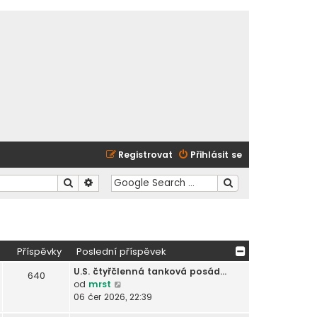
Registrovat
Přihlásit se
Hledat
Pokročilé hledání
Příspěvky
Poslední příspěvek
U.S. čtyřčlenná tanková posád…
640
Z
od
mrst
o
06 čer 2026, 22:39
b