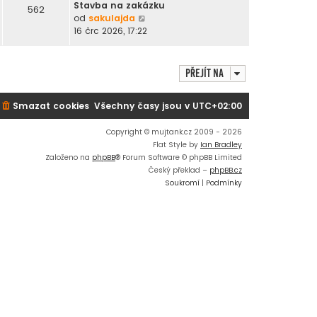
r
Stavba na zakázku
562
a
Z
od
sakulajda
z
o
16 črc 2026, 17:22
i
b
t
r
p
a
Přejít na
o
z
s
i
Smazat cookies
Všechny časy jsou v
UTC+02:00
l
t
e
p
d
o
Copyright © mujtank.cz 2009 - 2026
n
s
Flat Style by
Ian Bradley
í
l
Založeno na
phpBB
® Forum Software © phpBB Limited
p
e
Český překlad –
phpBB.cz
ř
d
Soukromí
|
Podmínky
í
n
s
í
p
p
ě
ř
v
í
e
s
k
p
ě
v
e