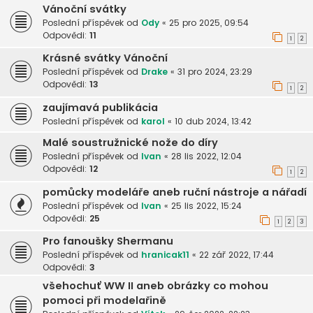
Vánoční svátky
Poslední příspěvek od
Ody
«
25 pro 2025, 09:54
Odpovědi:
11
1
2
Krásné svátky Vánoční
Poslední příspěvek od
Drake
«
31 pro 2024, 23:29
Odpovědi:
13
1
2
zaujímavá publikácia
Poslední příspěvek od
karol
«
10 dub 2024, 13:42
Malé soustružnické nože do díry
Poslední příspěvek od
Ivan
«
28 lis 2022, 12:04
Odpovědi:
12
1
2
pomůcky modeláře aneb ruční nástroje a nářadí
Poslední příspěvek od
Ivan
«
25 lis 2022, 15:24
Odpovědi:
25
1
2
3
Pro fanoušky Shermanu
Poslední příspěvek od
hranicak11
«
22 zář 2022, 17:44
Odpovědi:
3
všehochuť WW II aneb obrázky co mohou
pomoci při modelařině