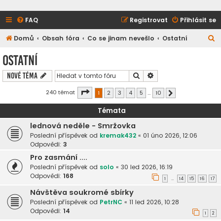
FAQ
Registrovat
Přihlásit se
H
Domů
Obsah fóra
Co se jinam nevešlo
Ostatní
l
Ostatní
e
Hledat
Pokročilé hledání
Nové téma
d
a
Stránka
1
z
10
240 témat
1
2
3
4
5
…
10
Další
t
Témata
lednová neděle - Smržovka
Poslední příspěvek od
kremak432
«
01 úno 2026, 12:06
Odpovědi:
3
Pro zasmání ....
Poslední příspěvek od
solo
«
30 led 2026, 16:19
Odpovědi:
168
1
14
15
16
17
…
Návštěva soukromé sbírky
Poslední příspěvek od
PetrNC
«
11 led 2026, 10:28
Odpovědi:
14
1
2