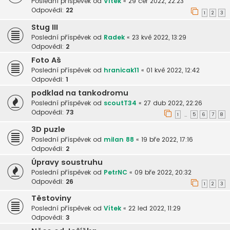
Poslední příspěvek od
Vítek
«
29 čer 2022, 22:23
Odpovědi:
22
1
2
3
Stug III
Poslední příspěvek od
Radek
«
23 kvě 2022, 13:29
Odpovědi:
2
Foto Aš
Poslední příspěvek od
hranicak11
«
01 kvě 2022, 12:42
Odpovědi:
1
podklad na tankodromu
Poslední příspěvek od
scoutT34
«
27 dub 2022, 22:26
Odpovědi:
73
1
5
6
7
8
…
3D puzle
Poslední příspěvek od
milan 88
«
19 bře 2022, 17:16
Odpovědi:
2
Úpravy soustruhu
Poslední příspěvek od
PetrNC
«
09 bře 2022, 20:32
Odpovědi:
26
1
2
3
Těstoviny
Poslední příspěvek od
Vítek
«
22 led 2022, 11:29
Odpovědi:
3