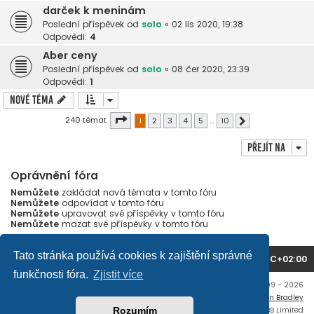
darček k meninám
Poslední příspěvek od
solo
«
02 lis 2020, 19:38
Odpovědi:
4
Aber ceny
Poslední příspěvek od
solo
«
08 čer 2020, 23:39
Odpovědi:
1
Nové téma
Stránka
1
z
10
240 témat
1
2
3
4
5
…
10
Další
Přejít na
Oprávnění fóra
Nemůžete
zakládat nová témata v tomto fóru
Nemůžete
odpovídat v tomto fóru
Nemůžete
upravovat své příspěvky v tomto fóru
Nemůžete
mazat své příspěvky v tomto fóru
Tato stránka používá cookies k zajištění správné
Domů
Obsah fóra
Všechny časy jsou v
UTC+02:00
funkčnosti fóra.
Zjistit více
Copyright © mujtank.cz 2009 - 2026
Flat Style by
Ian Bradley
Založeno na
phpBB
® Forum Software © phpBB Limited
Rozumím