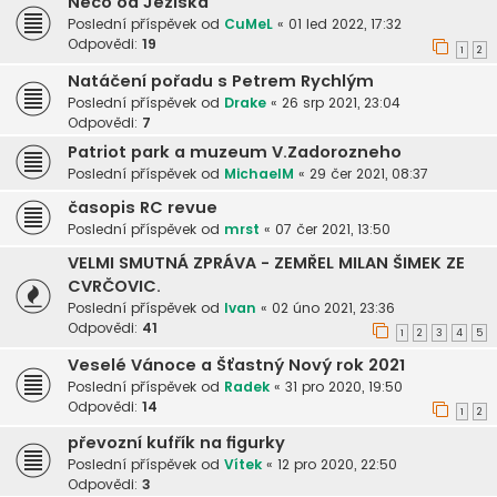
Něco od Ježíška
Poslední příspěvek od
CuMeL
«
01 led 2022, 17:32
Odpovědi:
19
1
2
Natáčení pořadu s Petrem Rychlým
Poslední příspěvek od
Drake
«
26 srp 2021, 23:04
Odpovědi:
7
Patriot park a muzeum V.Zadorozneho
Poslední příspěvek od
MichaelM
«
29 čer 2021, 08:37
časopis RC revue
Poslední příspěvek od
mrst
«
07 čer 2021, 13:50
VELMI SMUTNÁ ZPRÁVA - ZEMŘEL MILAN ŠIMEK ZE
CVRČOVIC.
Poslední příspěvek od
Ivan
«
02 úno 2021, 23:36
Odpovědi:
41
1
2
3
4
5
Veselé Vánoce a Šťastný Nový rok 2021
Poslední příspěvek od
Radek
«
31 pro 2020, 19:50
Odpovědi:
14
1
2
převozní kufřík na figurky
Poslední příspěvek od
Vítek
«
12 pro 2020, 22:50
Odpovědi:
3