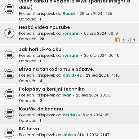
Videa tanků a vozidel z WWII (panzer insight a
další)
Poslední příspěvek od
Radek
«
26 pro 2024, 11:25
Odpovědi:
1
Hezká videa Youtube
Poslední příspěvek od
romann
«
02 srp 2024, 06:19
Odpovědi:
28
1
2
3
Jak hoří Li-Po aku
Poslední příspěvek od
romann
«
30 črc 2024, 06:40
Odpovědi:
1
Bitva na tankodromu v Sázavě.
Poslední příspěvek od
david742
«
29 led 2024, 14:46
Odpovědi:
4
Polopásy a ženijni technika
Poslední příspěvek od
Ivan
«
25 led 2024, 20:53
Odpovědi:
2
Kouřák do kanonu
Poslední příspěvek od
PetrNC
«
18 led 2024, 18:13
Odpovědi:
1
RC bitva
Poslední příspěvek od
Jarin
«
01 led 2024, 21:47