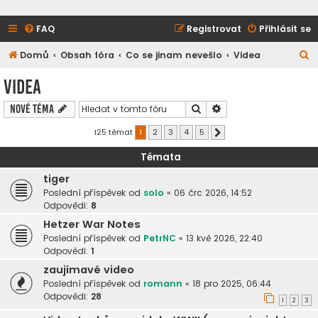
FAQ
Registrovat
Přihlásit se
H
Domů
Obsah fóra
Co se jinam nevešlo
Videa
l
Videa
e
Hledat
Pokročilé hledání
Nové téma
d
a
125 témat
1
2
3
4
5
Další
t
Témata
tiger
Poslední příspěvek od
solo
«
06 črc 2026, 14:52
Odpovědi:
8
Hetzer War Notes
Poslední příspěvek od
PetrNC
«
13 kvě 2026, 22:40
Odpovědi:
1
zaujímavé video
Poslední příspěvek od
romann
«
18 pro 2025, 06:44
Odpovědi:
28
1
2
3