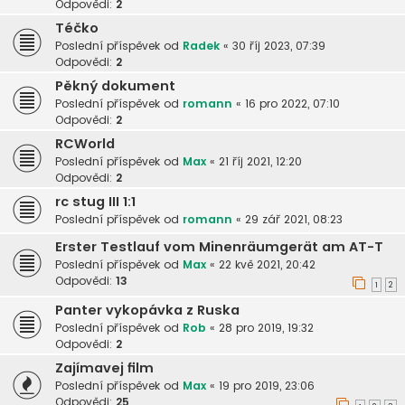
Odpovědi:
2
Téčko
Poslední příspěvek od
Radek
«
30 říj 2023, 07:39
Odpovědi:
2
Pěkný dokument
Poslední příspěvek od
romann
«
16 pro 2022, 07:10
Odpovědi:
2
RCWorld
Poslední příspěvek od
Max
«
21 říj 2021, 12:20
Odpovědi:
2
rc stug III 1:1
Poslední příspěvek od
romann
«
29 zář 2021, 08:23
Erster Testlauf vom Minenräumgerät am AT-T
Poslední příspěvek od
Max
«
22 kvě 2021, 20:42
Odpovědi:
13
1
2
Panter vykopávka z Ruska
Poslední příspěvek od
Rob
«
28 pro 2019, 19:32
Odpovědi:
2
Zajímavej film
Poslední příspěvek od
Max
«
19 pro 2019, 23:06
Odpovědi:
25