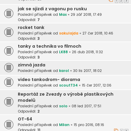
1
2
3
jak se sjizdi z vagonu po rusku
Poslední příspěvek od
Max
«
29 zář 2018, 17:49
Odpovědi:
7
rocket tank
Poslední příspěvek od
sakulajda
«
27 čer 2018, 10:46
Odpovědi:
3
tanky a technika vo filmoch
Poslední příspěvek od
LK88
«
26 dub 2018, 11:32
Odpovědi:
3
zimná jazda
Poslední příspěvek od
karol
«
30 lis 2017, 18:02
video tankodrom- diorama
Poslední příspěvek od
scoutT34
«
15 čer 2017, 12:06
Reportáž ze Zvezdy o výrobě plastikových
modelů
Poslední příspěvek od
solo
«
08 led 2017, 17:51
Odpovědi:
2
OT-64
Poslední příspěvek od
Milan
«
15 pro 2016, 08:16
Odpovědi:
11