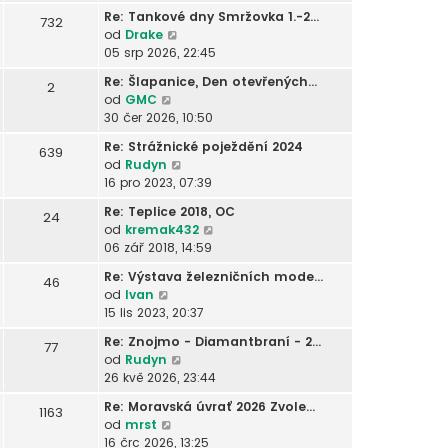
o
p
b
d
k
i
ř
Re: Tankové dny Smržovka 1.-2…
s
732
ě
r
n
t
í
Z
od
Drake
l
v
a
í
p
s
o
05 srp 2026, 22:45
e
e
z
p
o
p
b
d
k
i
ř
Re: Šlapanice, Den otevřených…
s
2
ě
r
n
t
í
Z
od
GMC
l
v
a
í
p
s
o
30 čer 2026, 10:50
e
e
z
p
o
p
b
d
k
i
ř
Re: Strážnické poježdění 2024
s
639
ě
r
n
t
í
Z
od
Rudyn
l
v
a
í
p
s
o
16 pro 2023, 07:39
e
e
z
p
o
p
b
d
k
i
ř
Re: Teplice 2018, OC
s
24
ě
r
n
t
í
Z
od
kremak432
l
v
a
í
p
s
o
06 zář 2018, 14:59
e
e
z
p
o
p
b
d
k
i
ř
Re: Výstava železničních mode…
s
46
ě
r
n
t
í
Z
od
Ivan
l
v
a
í
p
s
o
15 lis 2023, 20:37
e
e
z
p
o
p
b
d
k
i
ř
Re: Znojmo - Diamantbraní - 2…
s
77
ě
r
n
t
í
Z
od
Rudyn
l
v
a
í
p
s
o
26 kvě 2026, 23:44
e
e
z
p
o
p
b
d
k
i
ř
Re: Moravská úvrať 2026 Zvole…
s
1163
ě
r
n
t
í
Z
od
mrst
l
v
a
í
p
s
o
16 črc 2026, 13:25
e
e