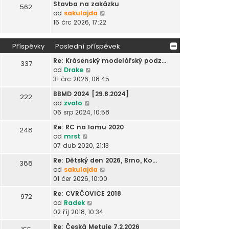
r
Stavba na zakázku
562
a
Z
od
sakulajda
z
o
16 črc 2026, 17:22
i
b
t
r
Příspěvky
Poslední příspěvek
p
a
o
z
Re: Krásenský modelářský podz…
337
s
i
Z
od
Drake
l
t
o
31 črc 2026, 08:45
e
p
b
BBMD 2024 [29.8.2024]
d
o
222
r
Z
od
zvalo
n
s
a
o
06 srp 2024, 10:58
í
l
z
b
p
e
i
Re: RC na lomu 2020
248
r
ř
d
t
Z
od
mrst
a
í
n
p
o
07 dub 2020, 21:13
z
s
í
o
b
i
p
p
Re: Dětský den 2026, Brno, Ko…
s
388
r
t
ě
ř
Z
od
sakulajda
l
a
p
v
í
o
01 čer 2026, 10:00
e
z
o
e
s
b
d
i
Re: CVRČOVICE 2018
s
972
k
p
r
n
t
Z
od
Radek
l
ě
a
í
p
o
02 říj 2018, 10:34
e
v
z
p
o
b
d
e
i
ř
Re: Česká Metuje 7.2.2026
s