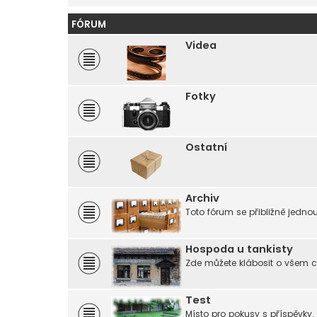
FÓRUM
Videa
Fotky
Ostatní
Archiv
Toto fórum se přibližně jedno
Hospoda u tankisty
Zde můžete klábosit o všem c
Test
Místo pro pokusy s příspěvky