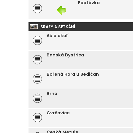
Poptávka
SRAZY A SETKÁNÍ
Aš a okolí
Banská Bystrica
Bořená Hora u Sedlčan
Brno
Cvrčovice
Česká Metuje