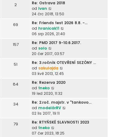
d
k
i
ř
Re: Ostrava 2018
s
2
ě
r
n
t
í
Z
od
Ivan
l
v
a
í
p
s
o
24 črc 2018, 13:50
e
e
z
p
o
p
b
d
k
i
ř
Re: Friends fest 2026 8.8. -…
s
69
ě
r
n
t
í
Z
od
hranicak11
l
v
a
í
p
s
o
06 srp 2026, 21:40
e
e
z
p
o
p
b
d
k
i
ř
Re: PMD 2017 9-10.6.2017.
s
157
ě
r
n
t
í
Z
od
solo
l
v
a
í
p
s
o
20 čer 2017, 03:57
e
e
z
p
o
p
b
d
k
i
ř
Re: 3.ročník OTEVŘENÍ SEZÓNY …
s
51
ě
r
n
t
í
Z
od
sakulajda
l
v
a
í
p
s
o
03 kvě 2013, 12:45
e
e
z
p
o
p
b
d
k
i
ř
Re: Rezerva 2020
s
84
ě
r
n
t
í
Z
od
fneko
l
v
a
í
p
s
o
19 led 2020, 11:32
e
e
z
p
o
p
b
d
k
i
ř
Re: 2.roč. majstr. v "tankovo…
s
34
ě
r
n
t
í
Z
od
modelárRV
l
v
a
í
p
s
o
02 lis 2017, 19:11
e
e
z
p
o
p
b
d
k
i
ř
Re: RTYŇSKÉ SLAVNOSTI 2023
s
79
ě
r
n
t
í
Z
od
fneko
l
v
a
í
p
s
o
07 čer 2023, 18:25
e
e
z
p