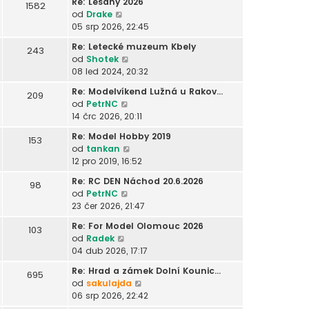
ř
Re: Lešany 2026
s
1582
ě
r
n
t
í
Z
od
Drake
l
v
a
í
p
s
o
05 srp 2026, 22:45
e
e
z
p
o
p
b
d
k
i
ř
Re: Letecké muzeum Kbely
s
243
ě
r
n
t
í
Z
od
Shotek
l
v
a
í
p
s
o
08 led 2024, 20:32
e
e
z
p
o
p
b
d
k
i
ř
Re: Modelvíkend Lužná u Rakov…
s
209
ě
r
n
t
í
Z
od
PetrNC
l
v
a
í
p
s
o
14 črc 2026, 20:11
e
e
z
p
o
p
b
d
k
i
ř
Re: Model Hobby 2019
s
153
ě
r
n
t
í
Z
od
tankan
l
v
a
í
p
s
o
12 pro 2019, 16:52
e
e
z
p
o
p
b
d
k
i
ř
Re: RC DEN Náchod 20.6.2026
s
98
ě
r
n
t
í
Z
od
PetrNC
l
v
a
í
p
s
o
23 čer 2026, 21:47
e
e
z
p
o
p
b
d
k
i
ř
Re: For Model Olomouc 2026
s
103
ě
r
n
t
í
Z
od
Radek
l
v
a
í
p
s
o
04 dub 2026, 17:17
e
e
z
p
o
p
b
d
k
i
ř
Re: Hrad a zámek Dolní Kounic…
s
695
ě
r
n
t
í
Z
od
sakulajda
l
v
a
í
p
s
o
06 srp 2026, 22:42
e
e
z
p
o
p
b