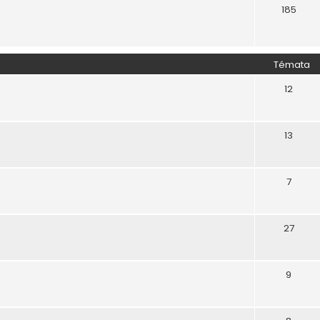
185
Témata
12
13
7
27
9