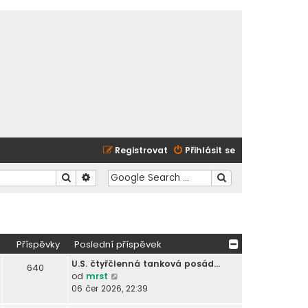
Registrovat
Přihlásit se
Hledat
Pokročilé hledání
Příspěvky
Poslední příspěvek
U.S. čtyřčlenná tanková posád…
640
Z
od
mrst
o
06 čer 2026, 22:39
b