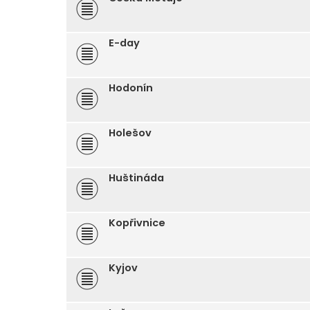
E-day
Hodonín
Holešov
Huštináda
Kopřivnice
Kyjov