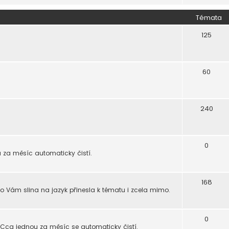
Témata
125
60
240
0
u za měsíc automaticky čistí.
168
o Vám slina na jazyk přinesla k tématu i zcela mimo.
0
. Cca jednou za měsíc se automaticky čistí.