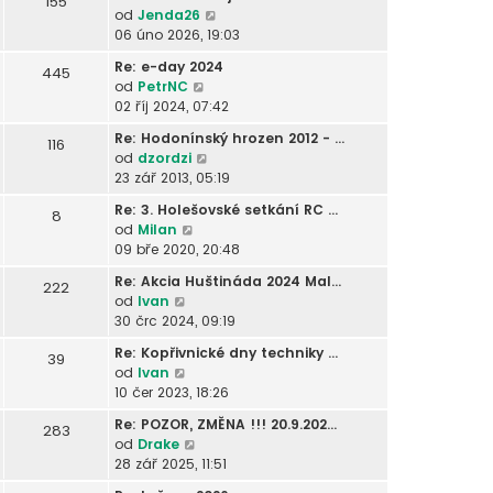
155
r
n
k
t
í
Z
od
Jenda26
l
a
í
p
s
o
06 úno 2026, 19:03
e
z
p
o
p
b
d
i
ř
Re: e-day 2024
s
445
ě
r
n
t
í
Z
od
PetrNC
l
v
a
í
p
s
o
02 říj 2024, 07:42
e
e
z
p
o
p
b
d
k
i
ř
Re: Hodonínský hrozen 2012 - …
s
116
ě
r
n
t
í
Z
od
dzordzi
l
v
a
í
p
s
o
23 zář 2013, 05:19
e
e
z
p
o
p
b
d
k
i
ř
Re: 3. Holešovské setkání RC …
s
8
ě
r
n
t
í
Z
od
Milan
l
v
a
í
p
s
o
09 bře 2020, 20:48
e
e
z
p
o
p
b
d
k
i
ř
Re: Akcia Huštináda 2024 Mal…
s
222
ě
r
n
t
í
Z
od
Ivan
l
v
a
í
p
s
o
30 črc 2024, 09:19
e
e
z
p
o
p
b
d
k
i
ř
Re: Kopřivnické dny techniky …
s
39
ě
r
n
t
í
Z
od
Ivan
l
v
a
í
p
s
o
10 čer 2023, 18:26
e
e
z
p
o
p
b
d
k
i
ř
Re: POZOR, ZMĚNA !!! 20.9.202…
s
283
ě
r
n
t
í
Z
od
Drake
l
v
a
í
p
s
o
28 zář 2025, 11:51
e
e
z
p
o
p
b
d
k
i