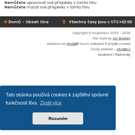
Nemůžete
upravovat své příspěvky v tomto fóru
Nemůžete
mazat své příspěvky v tomto fóru
Domů
Obsah fóra
Všechny časy jsou v
UTC+02:00
Copyright © mujtank.cz 2009 - 2026
Flat Style by
Ian Bradley
Založeno na
phpBB
® Forum Software © phpBB Limited
Český překlad –
phpBB.cz
Soukromí
|
Podmínky
Tato stránka používá cookies k zajištění správné
funkčnosti fóra.
Zjistit více
Rozumím