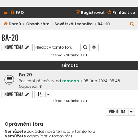
FAQ
Registrovat
Přihlásit se
H
Domů
Obsah fóra
Sovětská technika
BA-20
l
BA-20
e
Hledat
Pokročilé hledání
Nové téma
d
1 téma • Stránka
1
z
1
a
t
Témata
Ba.20
Poslední příspěvek od
romann
«
05 úno 2024, 05:48
Odpovědi:
3
Nové téma
1 téma • Stránka
1
z
1
Přejít na
Oprávnění fóra
Nemůžete
zakládat nová témata v tomto fóru
Nemůžete
odpovídat v tomto fóru