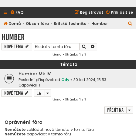
FAQ
Registrovat
Přihlásit se
H
Domů
Obsah fóra
Britská technika
Humber
l
Humber
e
Hledat
Pokročilé hledání
Nové téma
d
1 téma • Stránka
1
z
1
a
t
Témata
Humber Mk IV
Poslední příspěvek od
Ody
«
30 led 2024, 15:53
Odpovědi:
1
Nové téma
1 téma • Stránka
1
z
1
Přejít na
Oprávnění fóra
Nemůžete
zakládat nová témata v tomto fóru
Nemůžete
odpovídat v tomto fóru