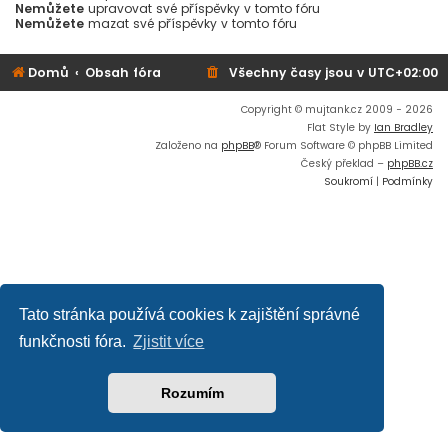
Nemůžete
upravovat své příspěvky v tomto fóru
Nemůžete
mazat své příspěvky v tomto fóru
Domů
Obsah fóra
Všechny časy jsou v
UTC+02:00
Copyright © mujtank.cz 2009 - 2026
Flat Style by
Ian Bradley
Založeno na
phpBB
® Forum Software © phpBB Limited
Český překlad –
phpBB.cz
Soukromí
|
Podmínky
Tato stránka používá cookies k zajištění správné
funkčnosti fóra.
Zjistit více
Rozumím