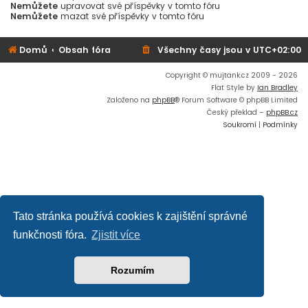
Nemůžete
upravovat své příspěvky v tomto fóru
Nemůžete
mazat své příspěvky v tomto fóru
Domů
Obsah fóra
Všechny časy jsou v
UTC+02:00
Copyright © mujtank.cz 2009 - 2026
Flat Style by
Ian Bradley
Založeno na
phpBB
® Forum Software © phpBB Limited
Český překlad –
phpBB.cz
Soukromí
|
Podmínky
Tato stránka používá cookies k zajištění správné
funkčnosti fóra.
Zjistit více
Rozumím