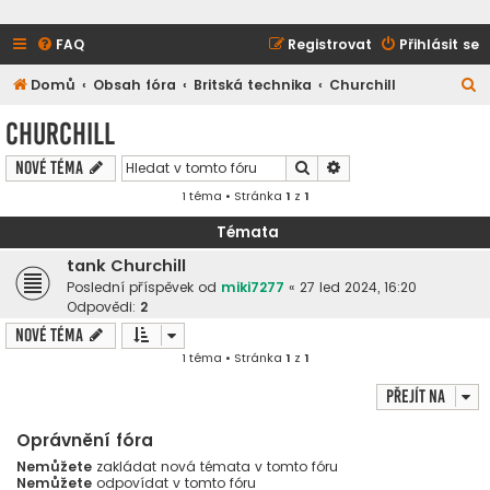
FAQ
Registrovat
Přihlásit se
H
Domů
Obsah fóra
Britská technika
Churchill
l
Churchill
e
Hledat
Pokročilé hledání
Nové téma
d
1 téma • Stránka
1
z
1
a
t
Témata
tank Churchill
Poslední příspěvek od
miki7277
«
27 led 2024, 16:20
Odpovědi:
2
Nové téma
1 téma • Stránka
1
z
1
Přejít na
Oprávnění fóra
Nemůžete
zakládat nová témata v tomto fóru
Nemůžete
odpovídat v tomto fóru