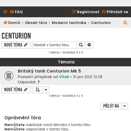
FAQ
Registrovat
Přihlásit se
H
Domů
Obsah fóra
Moderní technika
Centurion
l
Centurion
e
Hledat
Pokročilé hledání
Nové téma
d
1 téma • Stránka
1
z
1
a
t
Témata
Britský tank Centurion Mk 5
Poslední příspěvek od
Vítek
«
31 pro 2021, 12:28
Odpovědi:
7
Nové téma
1 téma • Stránka
1
z
1
Přejít na
Oprávnění fóra
Nemůžete
zakládat nová témata v tomto fóru
Nemůžete
odpovídat v tomto fóru