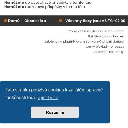
Nemůžete
upravovat své příspěvky v tomto fóru
Nemůžete
mazat své příspěvky v tomto fóru
Domů
Obsah fóra
Všechny časy jsou v
UTC+02:00
Copyright © mujtank.cz 2009 - 2026
Flat Style by
Ian Bradley
Založeno na
phpBB
® Forum Software © phpBB Limited
Český překlad –
phpBB.cz
Soukromí
|
Podmínky
Tato stránka používá cookies k zajištění správné
funkčnosti fóra.
Zjistit více
Rozumím