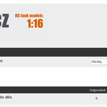
00
ilé hledání
Odpovědi
do díla
8