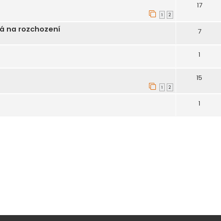
17
1
2
ná na rozchození
7
1
15
1
2
1