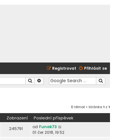
Registrovat
Přihlásit se
Hledat
Pokročilé hledání
6 témat • Stránka
1
z
1
Zobrazení
Poslední příspěvek
od
Funak73
245791
01 čer 2018, 19:52