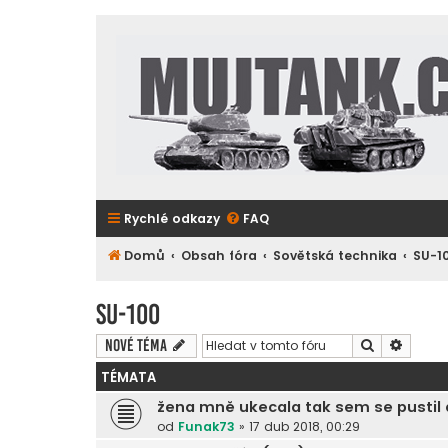
Rychlé odkazy
FAQ
Domů
Obsah fóra
Sovětská technika
SU-1
SU-100
Hledat
Pokroč
Nové téma
TÉMATA
žena mně ukecala tak sem se pustil 
od
Funak73
»
17 dub 2018, 00:29