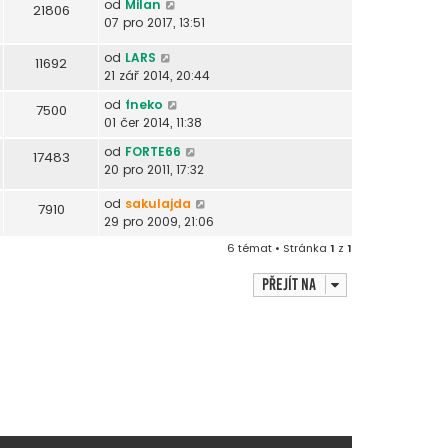
od
Milan
21806
07 pro 2017, 13:51
od
LARS
11692
21 zář 2014, 20:44
od
fneko
7500
01 čer 2014, 11:38
od
FORTE66
17483
20 pro 2011, 17:32
od
sakulajda
7910
29 pro 2009, 21:06
6 témat • Stránka
1
z
1
Přejít na