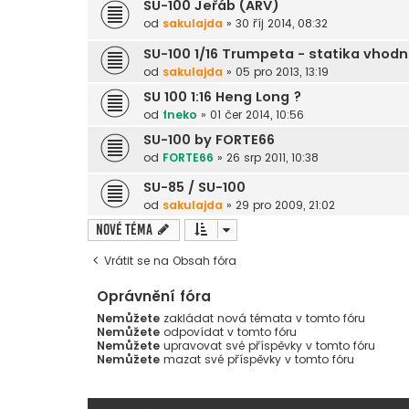
SU-100 Jeřáb (ARV)
od
sakulajda
»
30 říj 2014, 08:32
SU-100 1/16 Trumpeta - statika vhod
od
sakulajda
»
05 pro 2013, 13:19
SU 100 1:16 Heng Long ?
od
fneko
»
01 čer 2014, 10:56
SU-100 by FORTE66
od
FORTE66
»
26 srp 2011, 10:38
SU-85 / SU-100
od
sakulajda
»
29 pro 2009, 21:02
Nové téma
Vrátit se na Obsah fóra
Oprávnění fóra
Nemůžete
zakládat nová témata v tomto fóru
Nemůžete
odpovídat v tomto fóru
Nemůžete
upravovat své příspěvky v tomto fóru
Nemůžete
mazat své příspěvky v tomto fóru