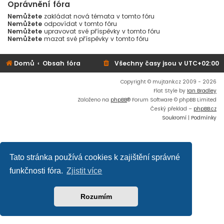
Oprávnění fóra
Nemůžete
zakládat nová témata v tomto fóru
Nemůžete
odpovídat v tomto fóru
Nemůžete
upravovat své příspěvky v tomto fóru
Nemůžete
mazat své příspěvky v tomto fóru
Domů
Obsah fóra
Všechny časy jsou v
UTC+02:00
Copyright © mujtank.cz 2009 - 2026
Flat Style by
Ian Bradley
Založeno na
phpBB
® Forum Software © phpBB Limited
Český překlad –
phpBB.cz
Soukromí
|
Podmínky
Tato stránka používá cookies k zajištění správné
funkčnosti fóra.
Zjistit více
Rozumím