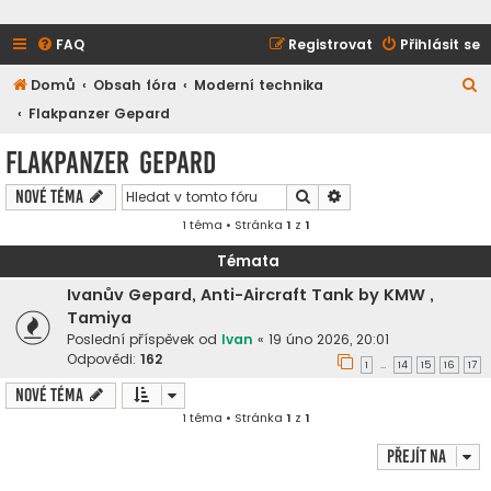
FAQ
Registrovat
Přihlásit se
H
Domů
Obsah fóra
Moderní technika
l
Flakpanzer Gepard
e
Flakpanzer Gepard
d
Hledat
Pokročilé hledání
Nové téma
a
1 téma • Stránka
1
z
1
t
Témata
Ivanův Gepard, Anti-Aircraft Tank by KMW ,
Tamiya
Poslední příspěvek od
Ivan
«
19 úno 2026, 20:01
Odpovědi:
162
1
14
15
16
17
…
Nové téma
1 téma • Stránka
1
z
1
Přejít na