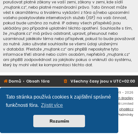
porušovat platné zákony ve vaší zemi, zákony v zemi, kde sídlí
„mujtank.cz“, nebo platné mezinárodní právo. Tato činnost může
vést k okamžitému a trvalému vykázání z fóra a/nebo upozornění
vašeho poskytovatele internetových služeb (ISP) na vaši činnost,
pokud bude uznáno za nutné. IP adresy všech příspěvků jsou
ukládány pro případné uplatnění těchto opatření. Souhlasíte s tím,
že „mujtank.cz“ má právo odstranit, upravit, přesunout nebo
uzamknout jakékoliv téma nebo příspěvek, pokud to bude považovat
za nutné. Jako uživatel souhlasíte se všemi údaji uloženými
v databázi. Přestože „mujtank.cz“ ani phpBB neposkytne tyto
informace třetí straně nebo cizím osobám, nepřebírá „mujtank.cz“
ani phpBB zodpovědnost za jakýkoliv pokus o vniknutí do systému,
který by mohl vést ke kompromitaci těchto dat.
Domů
Obsah fóra
Všechny časy jsou v
UTC+02:00
Copyright © mujtank.cz 2009 - 2026
Tato stránka používá cookies k zajištění správné
Flat Style by
Ian Bradley
Založeno na
phpBB
® Forum Software © phpBB Limited
funkčnosti fóra.
Zjistit více
Český překlad –
phpBB.cz
Soukromí
|
Podmínky
Rozumím