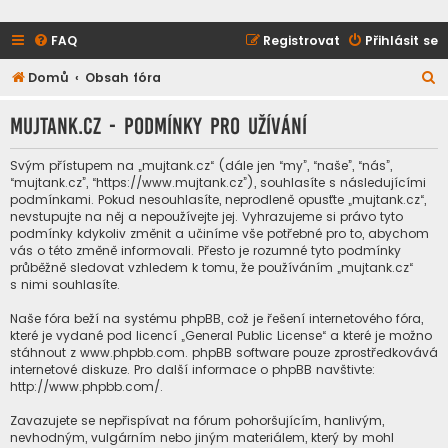
FAQ
Registrovat
Přihlásit se
H
Domů
Obsah fóra
l
mujtank.cz - Podmínky pro užívání
e
d
Svým přístupem na „mujtank.cz“ (dále jen “my”, “naše”, “nás”,
a
“mujtank.cz”, “https://www.mujtank.cz”), souhlasíte s následujícími
podmínkami. Pokud nesouhlasíte, neprodleně opusťte „mujtank.cz“,
t
nevstupujte na něj a nepoužívejte jej. Vyhrazujeme si právo tyto
podmínky kdykoliv změnit a učiníme vše potřebné pro to, abychom
vás o této změně informovali. Přesto je rozumné tyto podmínky
průběžně sledovat vzhledem k tomu, že používáním „mujtank.cz“
s nimi souhlasíte.
Naše fóra beží na systému phpBB, což je řešení internetového fóra,
které je vydané pod licencí „
General Public License
“ a které je možno
stáhnout z
www.phpbb.com
. phpBB software pouze zprostředkovává
internetové diskuze. Pro další informace o phpBB navštivte:
http://www.phpbb.com/
.
Zavazujete se nepřispívat na fórum pohoršujícím, hanlivým,
nevhodným, vulgárním nebo jiným materiálem, který by mohl