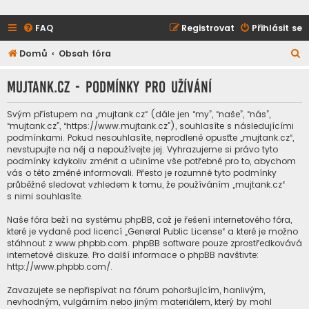
FAQ
Registrovat
Přihlásit se
H
Domů
Obsah fóra
l
mujtank.cz - Podmínky pro užívání
e
d
Svým přístupem na „mujtank.cz“ (dále jen “my”, “naše”, “nás”,
a
“mujtank.cz”, “https://www.mujtank.cz”), souhlasíte s následujícími
podmínkami. Pokud nesouhlasíte, neprodleně opusťte „mujtank.cz“,
t
nevstupujte na něj a nepoužívejte jej. Vyhrazujeme si právo tyto
podmínky kdykoliv změnit a učiníme vše potřebné pro to, abychom
vás o této změně informovali. Přesto je rozumné tyto podmínky
průběžně sledovat vzhledem k tomu, že používáním „mujtank.cz“
s nimi souhlasíte.
Naše fóra beží na systému phpBB, což je řešení internetového fóra,
které je vydané pod licencí „
General Public License
“ a které je možno
stáhnout z
www.phpbb.com
. phpBB software pouze zprostředkovává
internetové diskuze. Pro další informace o phpBB navštivte:
http://www.phpbb.com/
.
Zavazujete se nepřispívat na fórum pohoršujícím, hanlivým,
nevhodným, vulgárním nebo jiným materiálem, který by mohl