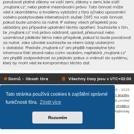
porušovat platné zákony ve vaší zemi, zákony v zemi, kde sídlí
„mujtank.cz“, nebo platné mezinárodní právo. Tato činnost může
vést k okamžitému a trvalému vykázání z fóra a/nebo upozornění
vašeho poskytovatele internetových služeb (ISP) na vaši činnost,
pokud bude uznáno za nutné. IP adresy všech příspěvků jsou
ukládány pro případné uplatnění těchto opatření. Souhlasíte s tím,
že „mujtank.cz“ má právo odstranit, upravit, přesunout nebo
uzamknout jakékoliv téma nebo příspěvek, pokud to bude považovat
za nutné. Jako uživatel souhlasíte se všemi údaji uloženými
v databázi. Přestože „mujtank.cz“ ani phpBB neposkytne tyto
informace třetí straně nebo cizím osobám, nepřebírá „mujtank.cz“
ani phpBB zodpovědnost za jakýkoliv pokus o vniknutí do systému,
který by mohl vést ke kompromitaci těchto dat.
Domů
Obsah fóra
Všechny časy jsou v
UTC+02:00
Copyright © mujtank.cz 2009 - 2026
Tato stránka používá cookies k zajištění správné
Flat Style by
Ian Bradley
Založeno na
phpBB
® Forum Software © phpBB Limited
funkčnosti fóra.
Zjistit více
Český překlad –
phpBB.cz
Soukromí
|
Podmínky
Rozumím